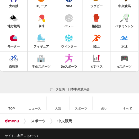
大相撲
Bリーグ
NBA
ラグビー
中央競馬
地方競馬
卓球
バレー
格闘技
バドミントン
モーター
フィギュア
ウィンター
陸上
水泳
自転車
学生スポーツ
Doスポーツ
ビジネス
eスポーツ
データ提供：日本中央競馬会
TOP
ニュース
天気
スポーツ
占い
すべて
スポーツ
中央競馬
サイトご利用にあたって