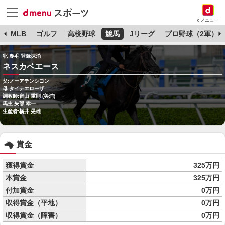
dメニュー
球
MLB
ゴルフ
高校野球
競馬
Jリーグ
プロ野球（2軍）
牝 鹿毛 登録抹消
ネスカベエース
父:ノーアテンシヨン
母:タイテエローザ
調教師:畠山 重則 (美浦)
馬主:矢部 幸一
生産者:横井 晃雄
賞金
獲得賞金
325万円
本賞金
325万円
付加賞金
0万円
収得賞金（平地）
0万円
収得賞金（障害）
0万円