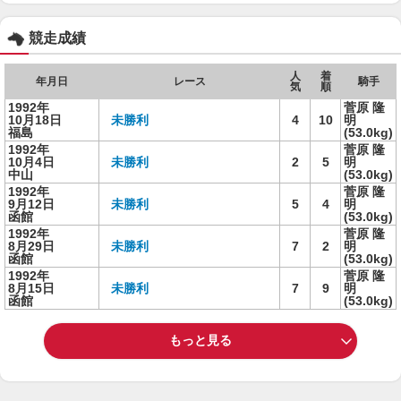
競走成績
人
着
年月日
レース
騎手
気
順
1992年
菅原 隆
10月18日
未勝利
4
10
明
福島
(53.0kg)
1992年
菅原 隆
10月4日
未勝利
2
5
明
中山
(53.0kg)
1992年
菅原 隆
9月12日
未勝利
5
4
明
函館
(53.0kg)
1992年
菅原 隆
8月29日
未勝利
7
2
明
函館
(53.0kg)
1992年
菅原 隆
8月15日
未勝利
7
9
明
函館
(53.0kg)
もっと見る