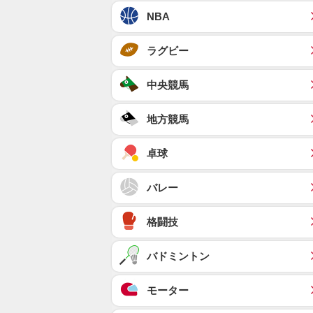
NBA
ラグビー
中央競馬
地方競馬
卓球
バレー
格闘技
バドミントン
モーター