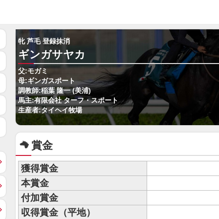
牝 芦毛 登録抹消
ギンガサヤカ
父:モガミ
母:ギンガスポート
調教師:稲葉 隆一 (美浦)
馬主:有限会社 ターフ・スポート
生産者:タイヘイ牧場
賞金
獲得賞金
本賞金
付加賞金
収得賞金（平地）