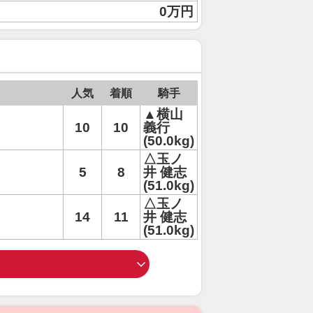
0万円
人気
着順
騎手
▲横山
10
10
義行
(50.0kg)
△玉ノ
5
8
井 健志
(51.0kg)
△玉ノ
14
11
井 健志
(51.0kg)