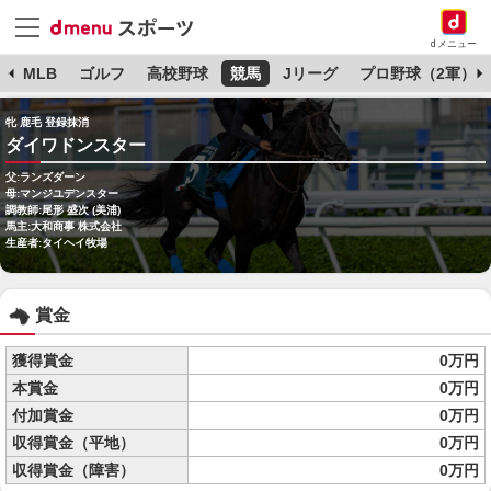
dメニュー
球
MLB
ゴルフ
高校野球
競馬
Jリーグ
プロ野球（2軍）
牝 鹿毛 登録抹消
ダイワドンスター
父:ランズダーン
母:マンジユデンスター
調教師:尾形 盛次 (美浦)
馬主:大和商事 株式会社
生産者:タイヘイ牧場
賞金
獲得賞金
0万円
本賞金
0万円
付加賞金
0万円
収得賞金（平地）
0万円
収得賞金（障害）
0万円