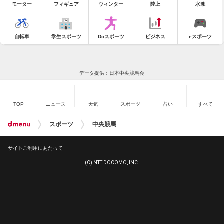
モーター
フィギュア
ウィンター
陸上
水泳
自転車
学生スポーツ
Doスポーツ
ビジネス
eスポーツ
データ提供：日本中央競馬会
TOP
ニュース
天気
スポーツ
占い
すべて
スポーツ
中央競馬
サイトご利用にあたって
(C) NTT DOCOMO, INC.