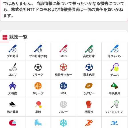
ではありません。 当該情報に基づいて被ったいかなる損害について
も、株式会社NTTドコモおよび情報提供者は一切の責任を負いかね
ます。
競技一覧
プロ野球
プロ野球(2軍)
MLB
高校野球
侍ジャパン
ゴルフ
Jリーグ
海外サッカー
日本代表
テニス
大相撲
Bリーグ
NBA
ラグビー
中央競馬
地方競馬
卓球
バレー
格闘技
バドミントン