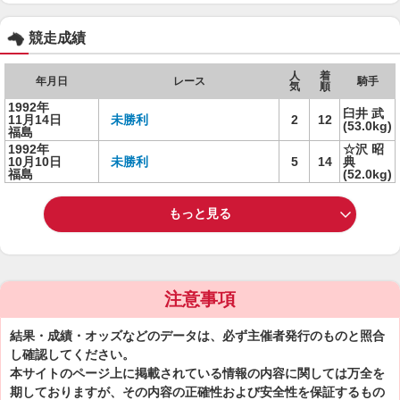
競走成績
人
着
年月日
レース
騎手
気
順
1992年
臼井 武
11月14日
未勝利
2
12
(53.0kg)
福島
1992年
☆沢 昭
10月10日
未勝利
5
14
典
福島
(52.0kg)
もっと見る
注意事項
結果・成績・オッズなどのデータは、必ず主催者発行のものと照合
し確認してください。
本サイトのページ上に掲載されている情報の内容に関しては万全を
期しておりますが、その内容の正確性および安全性を保証するもの