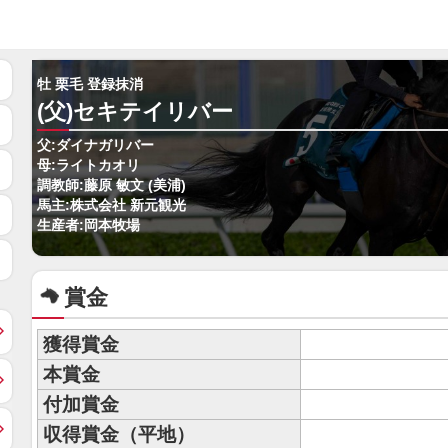
牡 栗毛 登録抹消
(父)セキテイリバー
父:ダイナガリバー
母:ライトカオリ
調教師:藤原 敏文 (美浦)
馬主:株式会社 新元観光
生産者:岡本牧場
賞金
獲得賞金
本賞金
付加賞金
収得賞金（平地）