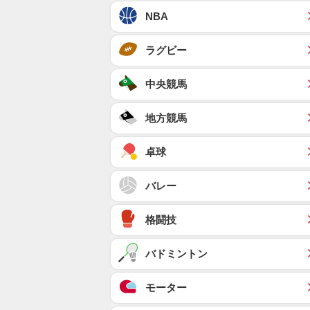
NBA
ラグビー
中央競馬
地方競馬
卓球
バレー
格闘技
バドミントン
モーター