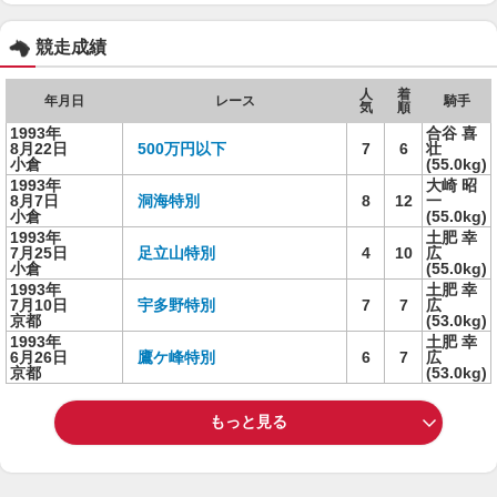
競走成績
人
着
年月日
レース
騎手
気
順
1993年
合谷 喜
8月22日
500万円以下
7
6
壮
小倉
(55.0kg)
1993年
大崎 昭
8月7日
洞海特別
8
12
一
小倉
(55.0kg)
1993年
土肥 幸
7月25日
足立山特別
4
10
広
小倉
(55.0kg)
1993年
土肥 幸
7月10日
宇多野特別
7
7
広
京都
(53.0kg)
1993年
土肥 幸
6月26日
鷹ケ峰特別
6
7
広
京都
(53.0kg)
もっと見る