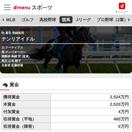
dメニュー
球
MLB
ゴルフ
高校野球
競馬
Jリーグ
プロ野球（2軍）
牝 鹿毛 登録抹消
テンリアイドル
父:アーテイアス
母:テンリオーカン
調教師:島崎 宏 (栗東)
馬主:山本 静子
生産者:近藤牧場
賞金
獲得賞金
2,524万円
本賞金
2,520万円
付加賞金
4万円
収得賞金（平地）
400万円
収得賞金（障害）
0万円