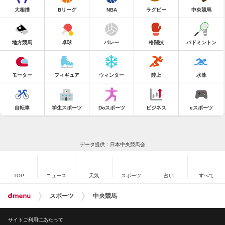
大相撲
Bリーグ
NBA
ラグビー
中央競馬
地方競馬
卓球
バレー
格闘技
バドミントン
モーター
フィギュア
ウィンター
陸上
水泳
自転車
学生スポーツ
Doスポーツ
ビジネス
eスポーツ
データ提供：日本中央競馬会
TOP
ニュース
天気
スポーツ
占い
すべて
スポーツ
中央競馬
サイトご利用にあたって