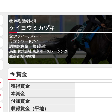
牡 芦毛 登録抹消
ケイヨウミカヅキ
父:ステイールハート
母:オンワードアイ
調教師:内藤 一雄 (美浦)
馬主:株式会社 東京ホースレーシング
生産者:駿河牧場
賞金
獲得賞金
本賞金
付加賞金
収得賞金（平地）