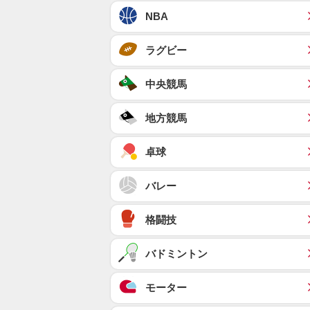
NBA
ラグビー
中央競馬
地方競馬
卓球
バレー
格闘技
バドミントン
モーター