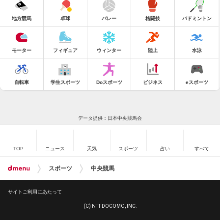
地方競馬
卓球
バレー
格闘技
バドミントン
モーター
フィギュア
ウィンター
陸上
水泳
自転車
学生スポーツ
Doスポーツ
ビジネス
eスポーツ
データ提供：日本中央競馬会
TOP
ニュース
天気
スポーツ
占い
すべて
スポーツ
中央競馬
サイトご利用にあたって
(C) NTT DOCOMO, INC.