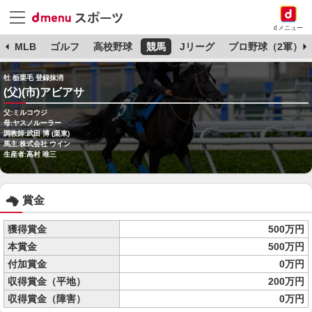
dメニュー
球
MLB
ゴルフ
高校野球
競馬
Jリーグ
プロ野球（2軍）
牡 栃栗毛 登録抹消
(父)(市)アビアサ
父:ミルコウジ
母:ヤスノルーラー
調教師:武田 博 (栗東)
馬主:株式会社 ウイン
生産者:高村 唯三
賞金
獲得賞金
500万円
本賞金
500万円
付加賞金
0万円
収得賞金（平地）
200万円
収得賞金（障害）
0万円