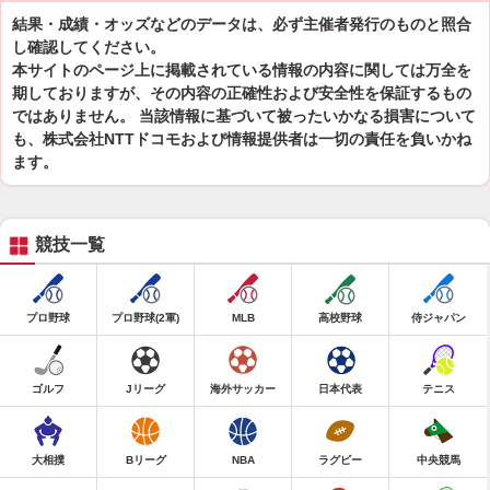
結果・成績・オッズなどのデータは、必ず主催者発行のものと照合
し確認してください。
本サイトのページ上に掲載されている情報の内容に関しては万全を
期しておりますが、その内容の正確性および安全性を保証するもの
ではありません。 当該情報に基づいて被ったいかなる損害について
も、株式会社NTTドコモおよび情報提供者は一切の責任を負いかね
ます。
競技一覧
プロ野球
プロ野球(2軍)
MLB
高校野球
侍ジャパン
ゴルフ
Jリーグ
海外サッカー
日本代表
テニス
大相撲
Bリーグ
NBA
ラグビー
中央競馬