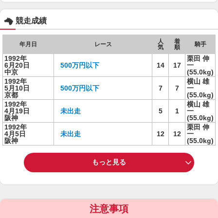
競走成績
人
着
年月日
レース
騎手
気
順
1992年
栗田 伸
6月20日
500万円以下
14
17
一
中京
(55.0kg)
1992年
横山 雄
5月10日
500万円以下
7
7
一
京都
(55.0kg)
1992年
横山 雄
4月19日
未出走
5
1
一
阪神
(55.0kg)
1992年
栗田 伸
4月5日
未出走
12
12
一
阪神
(55.0kg)
もっと見る
注意事項