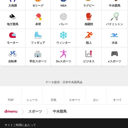
大相撲
Bリーグ
NBA
ラグビー
中央競馬
地方競馬
卓球
バレー
格闘技
バドミントン
モーター
フィギュア
ウィンター
陸上
水泳
自転車
学生スポーツ
Doスポーツ
ビジネス
eスポーツ
データ提供：日本中央競馬会
TOP
ニュース
天気
スポーツ
占い
すべて
スポーツ
中央競馬
サイトご利用にあたって