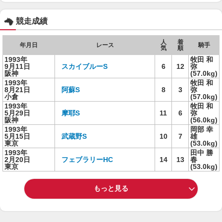
競走成績
人
着
年月日
レース
騎手
気
順
1993年
牧田 和
9月11日
スカイブルーS
6
12
弥
阪神
(57.0kg)
1993年
牧田 和
8月21日
阿蘇S
8
3
弥
小倉
(57.0kg)
1993年
牧田 和
5月29日
摩耶S
11
6
弥
阪神
(56.0kg)
1993年
岡部 幸
5月15日
武蔵野S
10
7
雄
東京
(53.0kg)
1993年
田中 勝
2月20日
フェブラリーHC
14
13
春
東京
(53.0kg)
もっと見る