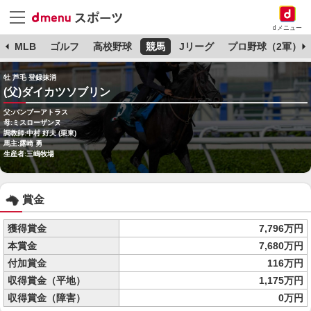
dメニュー
球
MLB
ゴルフ
高校野球
競馬
Jリーグ
プロ野球（2軍）
牡 芦毛 登録抹消
(父)ダイカツソブリン
父:バンブーアトラス
母:ミスローザンヌ
調教師:中村 好夫 (栗東)
馬主:露崎 勇
生産者:三嶋牧場
賞金
獲得賞金
7,796万円
本賞金
7,680万円
付加賞金
116万円
収得賞金（平地）
1,175万円
収得賞金（障害）
0万円