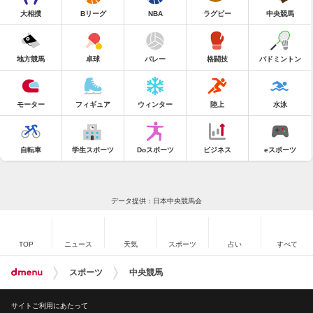
大相撲
Bリーグ
NBA
ラグビー
中央競馬
地方競馬
卓球
バレー
格闘技
バドミントン
モーター
フィギュア
ウィンター
陸上
水泳
自転車
学生スポーツ
Doスポーツ
ビジネス
eスポーツ
データ提供：日本中央競馬会
TOP
ニュース
天気
スポーツ
占い
すべて
スポーツ
中央競馬
サイトご利用にあたって