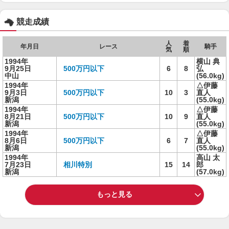
競走成績
人
着
年月日
レース
騎手
気
順
1994年
横山 典
9月25日
500万円以下
6
8
弘
中山
(56.0kg)
1994年
△伊藤
9月3日
500万円以下
10
3
直人
新潟
(55.0kg)
1994年
△伊藤
8月21日
500万円以下
10
9
直人
新潟
(55.0kg)
1994年
△伊藤
8月6日
500万円以下
6
7
直人
新潟
(55.0kg)
1994年
高山 太
7月23日
相川特別
15
14
郎
新潟
(57.0kg)
もっと見る