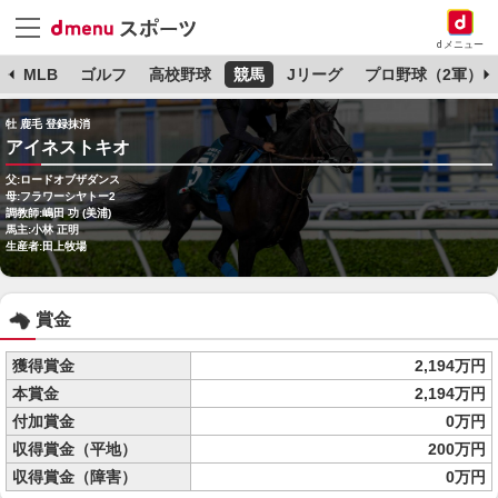
dメニュー
球
MLB
ゴルフ
高校野球
競馬
Jリーグ
プロ野球（2軍）
牡 鹿毛 登録抹消
アイネストキオ
父:ロードオブザダンス
母:フラワーシヤトー2
調教師:嶋田 功 (美浦)
馬主:小林 正明
生産者:田上牧場
賞金
獲得賞金
2,194万円
本賞金
2,194万円
付加賞金
0万円
収得賞金（平地）
200万円
収得賞金（障害）
0万円