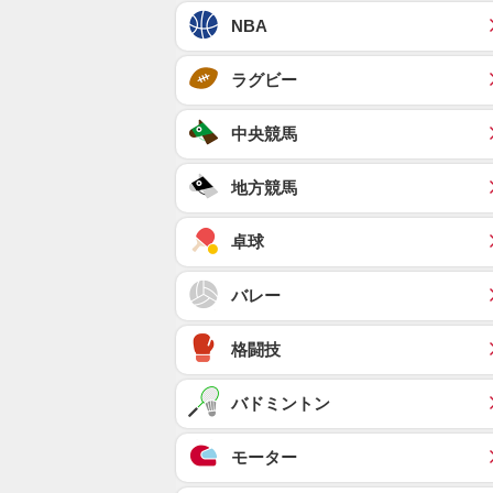
NBA
ラグビー
中央競馬
地方競馬
卓球
バレー
格闘技
バドミントン
モーター