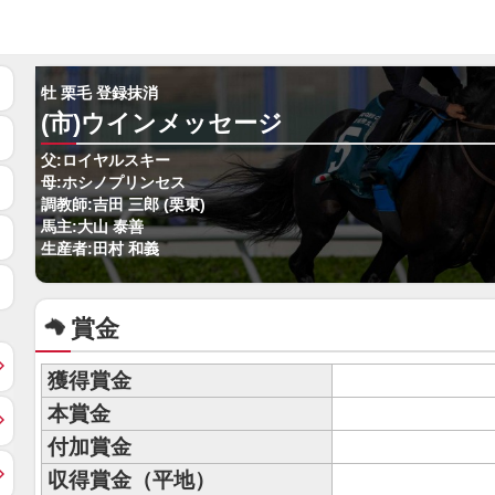
牡 栗毛 登録抹消
(市)ウインメッセージ
父:ロイヤルスキー
母:ホシノプリンセス
調教師:吉田 三郎 (栗東)
馬主:大山 泰善
生産者:田村 和義
賞金
獲得賞金
本賞金
付加賞金
収得賞金（平地）