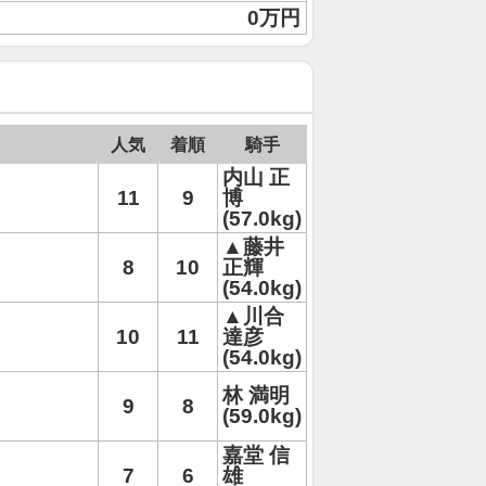
0万円
人気
着順
騎手
内山 正
11
9
博
(57.0kg)
▲藤井
8
10
正輝
(54.0kg)
▲川合
10
11
達彦
(54.0kg)
林 満明
9
8
(59.0kg)
嘉堂 信
7
6
雄