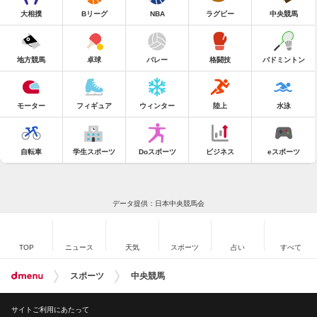
大相撲
Bリーグ
NBA
ラグビー
中央競馬
地方競馬
卓球
バレー
格闘技
バドミントン
モーター
フィギュア
ウィンター
陸上
水泳
自転車
学生スポーツ
Doスポーツ
ビジネス
eスポーツ
データ提供：日本中央競馬会
TOP
ニュース
天気
スポーツ
占い
すべて
スポーツ
中央競馬
サイトご利用にあたって