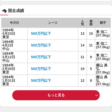
競走成績
人
着
年月日
レース
騎手
気
順
1994年
東 信二
4月23日
500万円以下
13
15
(57.0kg)
東京
1994年
東 信二
4月2日
500万円以下
14
11
(57.0kg)
中山
1994年
東 信二
3月12日
500万円以下
11
9
(57.0kg)
中山
1994年
横山 典
2月20日
500万円以下
10
5
弘
東京
(57.0kg)
1994年
横山 典
1月31日
500万円以下
12
8
弘
東京
(57.0kg)
もっと見る