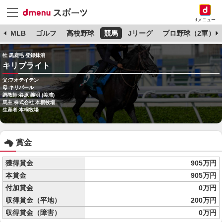
dメニュー
球
MLB
ゴルフ
高校野球
競馬
Jリーグ
プロ野球（2軍）
牡 黒鹿毛 登録抹消
キリブライト
父:フオテイテン
母:キリパール
調教師:谷原 義明 (美浦)
馬主:株式会社 本桐牧場
生産者:本桐牧場
賞金
獲得賞金
905万円
本賞金
905万円
付加賞金
0万円
収得賞金（平地）
200万円
収得賞金（障害）
0万円