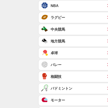
NBA
ラグビー
中央競馬
地方競馬
卓球
バレー
格闘技
バドミントン
モーター