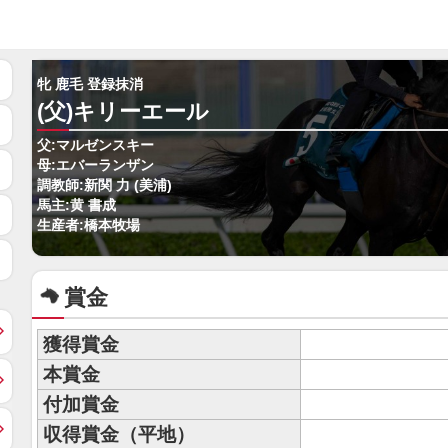
牝 鹿毛 登録抹消
(父)キリーエール
父:マルゼンスキー
母:エバーランザン
調教師:新関 力 (美浦)
馬主:黄 書成
生産者:橋本牧場
賞金
獲得賞金
本賞金
付加賞金
収得賞金（平地）