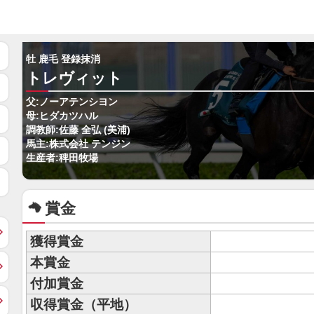
牡 鹿毛 登録抹消
トレヴィット
父:ノーアテンシヨン
母:ヒダカツハル
調教師:佐藤 全弘 (美浦)
馬主:株式会社 テンジン
生産者:稗田牧場
賞金
獲得賞金
本賞金
付加賞金
収得賞金（平地）