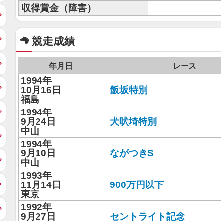
収得賞金（障害）
競走成績
年月日
レース
1994年
10月16日
飯坂特別
福島
1994年
9月24日
犬吠埼特別
中山
1994年
9月10日
ながつきS
中山
1993年
11月14日
900万円以下
東京
1992年
9月27日
セントライト記念