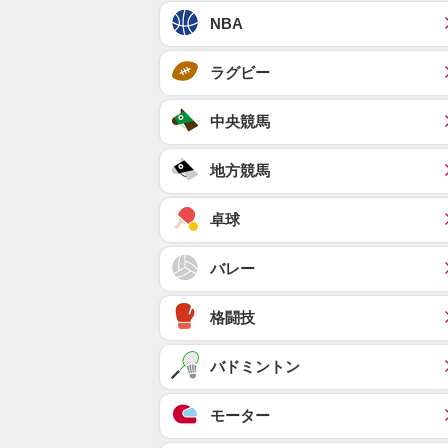
NBA
ラグビー
中央競馬
地方競馬
卓球
バレー
格闘技
バドミントン
モーター