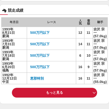
競走成績
人
着
年月日
レース
騎手
気
順
1993年
吉沢 宗
8月21日
500万円以下
12
11
一
新潟
(57.0kg)
1993年
吉沢 宗
7月31日
500万円以下
14
11
一
新潟
(57.0kg)
1993年
吉沢 宗
7月18日
500万円以下
6
10
一
新潟
(57.0kg)
1993年
吉沢 宗
6月20日
500万円以下
16
9
一
福島
(57.0kg)
1992年
吉沢 宗
12月12日
恵那特別
16
11
一
中京
(55.0kg)
もっと見る