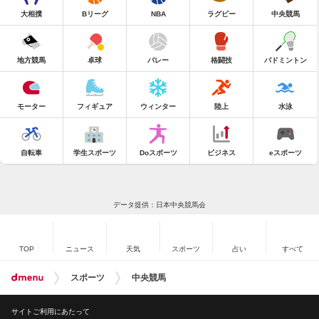
大相撲
Bリーグ
NBA
ラグビー
中央競馬
地方競馬
卓球
バレー
格闘技
バドミントン
モーター
フィギュア
ウィンター
陸上
水泳
自転車
学生スポーツ
Doスポーツ
ビジネス
eスポーツ
データ提供：日本中央競馬会
TOP
ニュース
天気
スポーツ
占い
すべて
スポーツ
中央競馬
サイトご利用にあたって