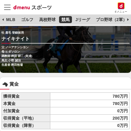
dメニュー
球
MLB
ゴルフ
高校野球
競馬
Jリーグ
プロ野球（2軍）
牡 鹿毛 登録抹消
ナイキナイト
父:ノーアテンシヨン
母:ヒダソロン
調教師:稗田 研二 (美浦)
馬主:小野 誠治
生産者:稗田牧場
賞金
獲得賞金
780万円
本賞金
780万円
付加賞金
0万円
収得賞金（平地）
200万円
収得賞金（障害）
0万円