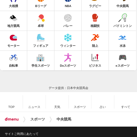
大相撲
Bリーグ
NBA
ラグビー
中央競馬
地方競馬
卓球
バレー
格闘技
バドミントン
モーター
フィギュア
ウィンター
陸上
水泳
自転車
学生スポーツ
Doスポーツ
ビジネス
eスポーツ
データ提供：日本中央競馬会
TOP
ニュース
天気
スポーツ
占い
すべて
スポーツ
中央競馬
サイトご利用にあたって