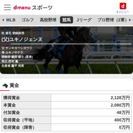
dメニュー
球
MLB
ゴルフ
高校野球
競馬
Jリーグ
プロ野球（2軍）
牝 鹿毛 登録抹消
(父)ユキノジェンヌ
父:サンキヨーシヨウリ
母:ユキノサクラ
調教師:藤岡 範士 (栗東)
馬主:西村 薫
生産者:藤平 和実
賞金
獲得賞金
2,128万円
本賞金
2,080万円
付加賞金
48万円
収得賞金（平地）
400万円
収得賞金（障害）
0万円