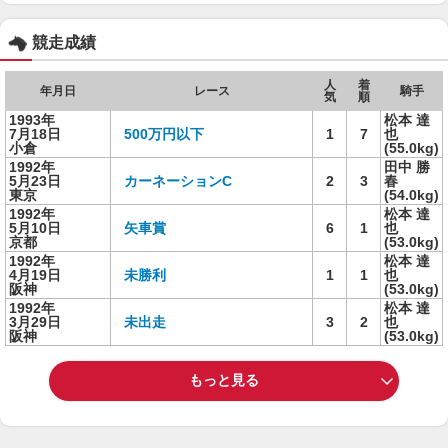
競走成績
人
着
年月日
レース
騎手
気
順
1993年
松本 達
7月18日
500万円以下
1
7
也
小倉
(55.0kg)
1992年
田中 勝
5月23日
カーネーションC
2
3
春
東京
(54.0kg)
1992年
松本 達
5月10日
矢車賞
6
1
也
京都
(53.0kg)
1992年
松本 達
4月19日
未勝利
1
1
也
阪神
(53.0kg)
1992年
松本 達
3月29日
未出走
3
2
也
阪神
(53.0kg)
もっと見る