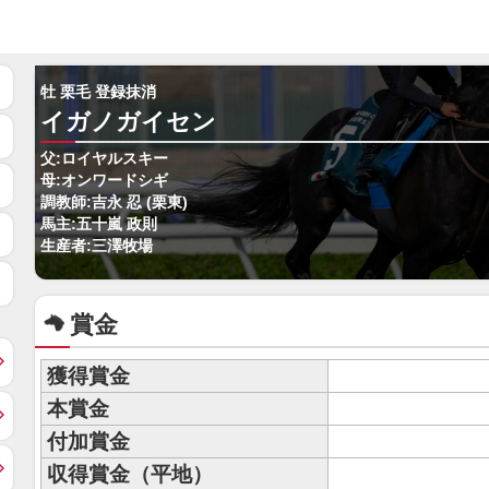
牡 栗毛 登録抹消
イガノガイセン
父:ロイヤルスキー
母:オンワードシギ
調教師:吉永 忍 (栗東)
馬主:五十嵐 政則
生産者:三澤牧場
賞金
獲得賞金
本賞金
付加賞金
収得賞金（平地）