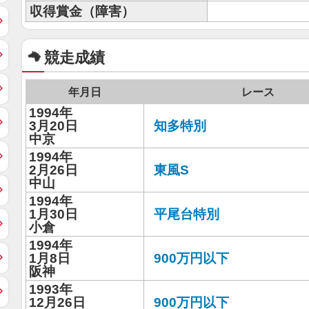
収得賞金（障害）
競走成績
年月日
レース
1994年
3月20日
知多特別
中京
1994年
2月26日
東風S
中山
1994年
1月30日
平尾台特別
小倉
1994年
1月8日
900万円以下
阪神
1993年
12月26日
900万円以下