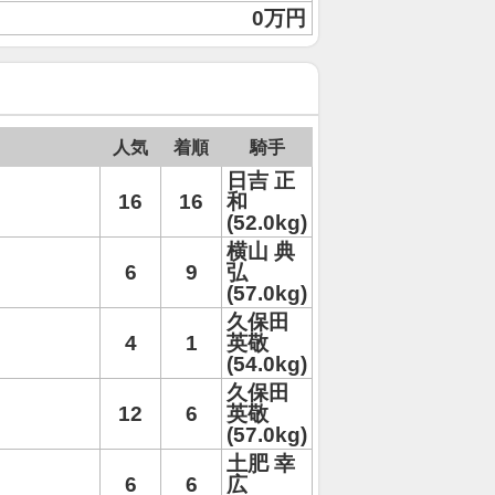
0万円
人気
着順
騎手
日吉 正
16
16
和
(52.0kg)
横山 典
6
9
弘
(57.0kg)
久保田
4
1
英敬
(54.0kg)
久保田
12
6
英敬
(57.0kg)
土肥 幸
6
6
広