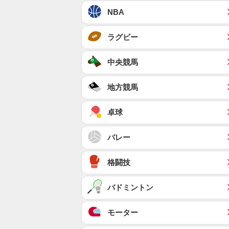
NBA
ラグビー
中央競馬
地方競馬
卓球
バレー
格闘技
バドミントン
モーター