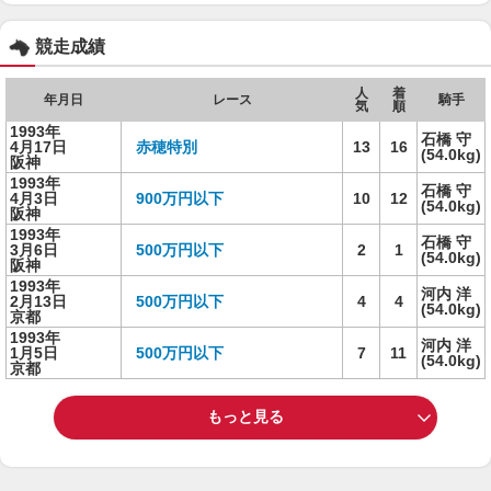
競走成績
人
着
年月日
レース
騎手
気
順
1993年
石橋 守
4月17日
赤穂特別
13
16
(54.0kg)
阪神
1993年
石橋 守
4月3日
900万円以下
10
12
(54.0kg)
阪神
1993年
石橋 守
3月6日
500万円以下
2
1
(54.0kg)
阪神
1993年
河内 洋
2月13日
500万円以下
4
4
(54.0kg)
京都
1993年
河内 洋
1月5日
500万円以下
7
11
(54.0kg)
京都
もっと見る