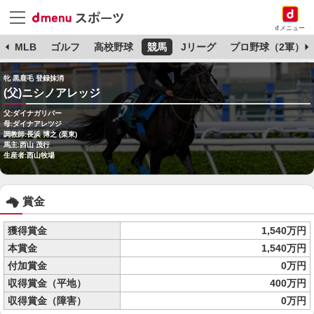
dメニュー
球
MLB
ゴルフ
高校野球
競馬
Jリーグ
プロ野球（2軍）
牝 黒鹿毛 登録抹消
(父)ニシノアレッジ
父:ダイナガリバー
母:ダイナアレツジ
調教師:長浜 博之 (栗東)
馬主:西山 茂行
生産者:西山牧場
賞金
獲得賞金
1,540万円
本賞金
1,540万円
付加賞金
0万円
収得賞金（平地）
400万円
収得賞金（障害）
0万円