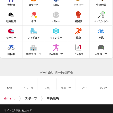
大相撲
Bリーグ
NBA
ラグビー
中央競馬
地方競馬
卓球
バレー
格闘技
バドミントン
モーター
フィギュア
ウィンター
陸上
水泳
自転車
学生スポーツ
Doスポーツ
ビジネス
eスポーツ
データ提供：日本中央競馬会
TOP
ニュース
天気
スポーツ
占い
すべて
スポーツ
中央競馬
サイトご利用にあたって