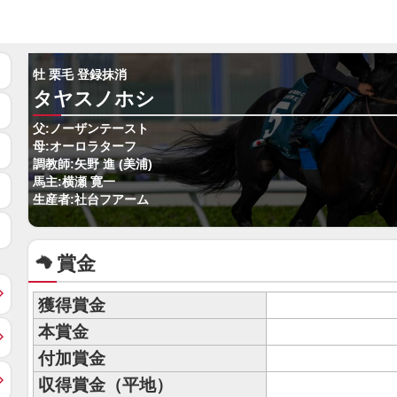
牡 栗毛 登録抹消
タヤスノホシ
父:ノーザンテースト
母:オーロラターフ
調教師:矢野 進 (美浦)
馬主:横瀬 寛一
生産者:社台フアーム
賞金
獲得賞金
本賞金
付加賞金
収得賞金（平地）