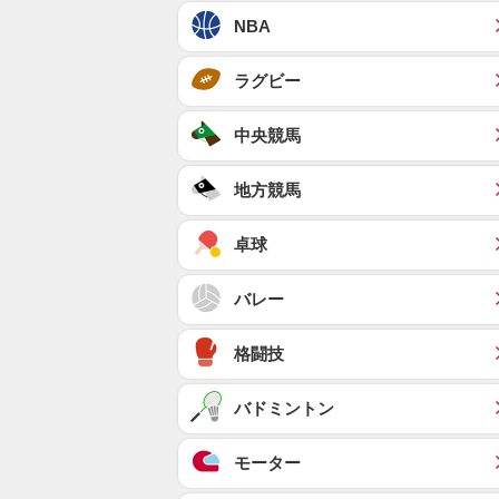
NBA
ラグビー
中央競馬
地方競馬
卓球
バレー
格闘技
バドミントン
モーター