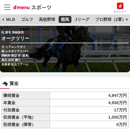
dメニュー
球
MLB
ゴルフ
高校野球
競馬
Jリーグ
プロ野球（2軍）
牝 栗毛 登録抹消
オークツリー
父:リアルシヤダイ
母:シヤダイアイバー
調教師:渡辺 栄 (栗東)
馬主:吉田 勝己
生産者:社台フアーム
賞金
獲得賞金
4,947万円
本賞金
4,930万円
付加賞金
17万円
収得賞金（平地）
1,050万円
収得賞金（障害）
0万円