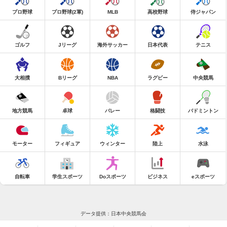
プロ野球
プロ野球(2軍)
MLB
高校野球
侍ジャパン
ゴルフ
Jリーグ
海外サッカー
日本代表
テニス
大相撲
Bリーグ
NBA
ラグビー
中央競馬
地方競馬
卓球
バレー
格闘技
バドミントン
モーター
フィギュア
ウィンター
陸上
水泳
自転車
学生スポーツ
Doスポーツ
ビジネス
eスポーツ
データ提供：日本中央競馬会