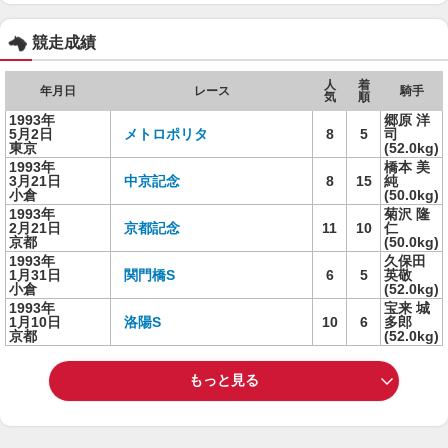
競走成績
人
着
年月日
レース
騎手
気
順
1993年
郷原 洋
5月2日
メトロポリタ
8
5
司
東京
(52.0kg)
1993年
橋本 美
3月21日
中京記念
8
15
純
小倉
(50.0kg)
1993年
菊沢 隆
2月21日
京都記念
11
10
仁
京都
(50.0kg)
1993年
久保田
1月31日
関門橋S
6
5
英敬
小倉
(52.0kg)
1993年
宝来 城
1月10日
洛陽S
10
6
多郎
京都
(52.0kg)
もっと見る