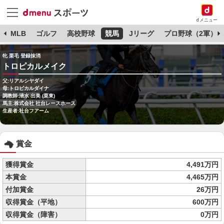
dメニュー
球
MLB
ゴルフ
高校野球
競馬
Jリーグ
プロ野球（2軍）
牝 栗毛 登録抹消
トロピカルメイク
父:リアルシヤダイ
母:トロピカルダイナ
調教師:清水 出美 (栗東)
馬主:株式会社 社台レースホース
生産者:社台フアーム
賞金
獲得賞金
4,491万円
本賞金
4,465万円
付加賞金
26万円
収得賞金（平地）
600万円
収得賞金（障害）
0万円