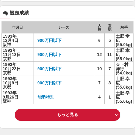
競走成績
人
着
年月日
レース
騎手
気
順
1993年
土肥 幸
12月4日
900万円以下
6
5
広
阪神
(55.0kg)
1993年
土肥 幸
11月13日
900万円以下
12
11
広
京都
(55.0kg)
1993年
☆上村
10月23日
900万円以下
10
7
洋行
京都
(54.0kg)
1993年
土肥 幸
10月9日
900万円以下
7
8
広
京都
(55.0kg)
1993年
土肥 幸
9月26日
能勢特別
4
1
広
阪神
(55.0kg)
もっと見る