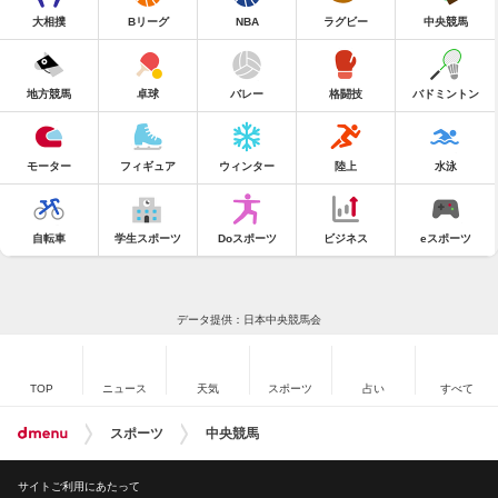
大相撲
Bリーグ
NBA
ラグビー
中央競馬
地方競馬
卓球
バレー
格闘技
バドミントン
モーター
フィギュア
ウィンター
陸上
水泳
自転車
学生スポーツ
Doスポーツ
ビジネス
eスポーツ
データ提供：日本中央競馬会
TOP
ニュース
天気
スポーツ
占い
すべて
スポーツ
中央競馬
サイトご利用にあたって