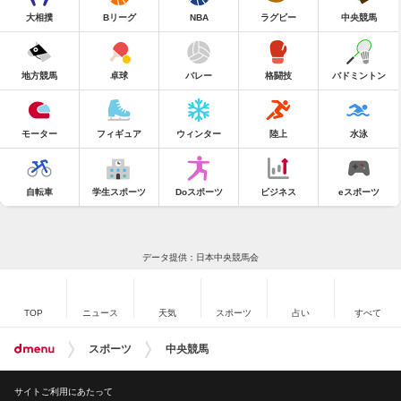
大相撲
Bリーグ
NBA
ラグビー
中央競馬
地方競馬
卓球
バレー
格闘技
バドミントン
モーター
フィギュア
ウィンター
陸上
水泳
自転車
学生スポーツ
Doスポーツ
ビジネス
eスポーツ
データ提供：日本中央競馬会
TOP
ニュース
天気
スポーツ
占い
すべて
スポーツ
中央競馬
サイトご利用にあたって