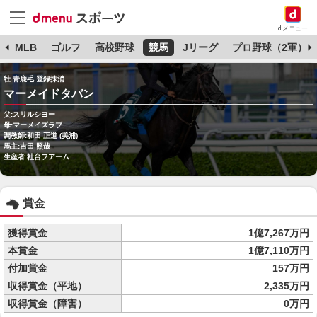
dメニュー
球
MLB
ゴルフ
高校野球
競馬
Jリーグ
プロ野球（2軍）
牡 青鹿毛 登録抹消
マーメイドタバン
父:スリルシヨー
母:マーメイズラブ
調教師:和田 正道 (美浦)
馬主:吉田 照哉
生産者:社台フアーム
賞金
獲得賞金
1億7,267万円
本賞金
1億7,110万円
付加賞金
157万円
収得賞金（平地）
2,335万円
収得賞金（障害）
0万円