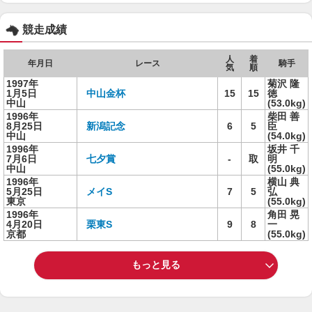
競走成績
人
着
年月日
レース
騎手
気
順
1997年
菊沢 隆
1月5日
中山金杯
15
15
徳
中山
(53.0kg)
1996年
柴田 善
8月25日
新潟記念
6
5
臣
中山
(54.0kg)
1996年
坂井 千
7月6日
七夕賞
-
取
明
中山
(55.0kg)
1996年
横山 典
5月25日
メイS
7
5
弘
東京
(55.0kg)
1996年
角田 晃
4月20日
栗東S
9
8
一
京都
(55.0kg)
もっと見る