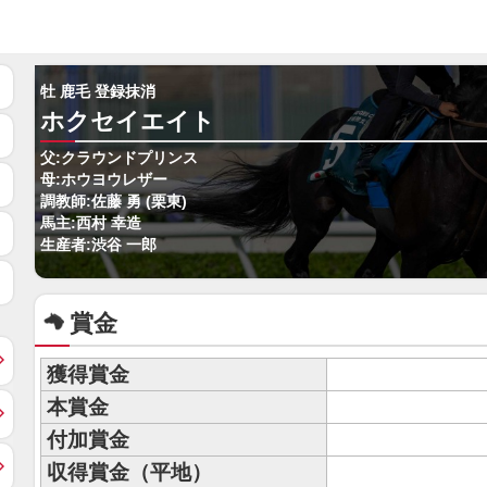
牡 鹿毛 登録抹消
ホクセイエイト
父:クラウンドプリンス
母:ホウヨウレザー
調教師:佐藤 勇 (栗東)
馬主:西村 幸造
生産者:渋谷 一郎
賞金
獲得賞金
本賞金
付加賞金
収得賞金（平地）