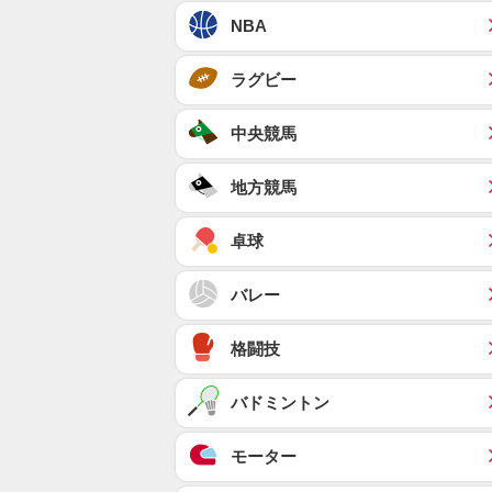
NBA
ラグビー
中央競馬
地方競馬
卓球
バレー
格闘技
バドミントン
モーター