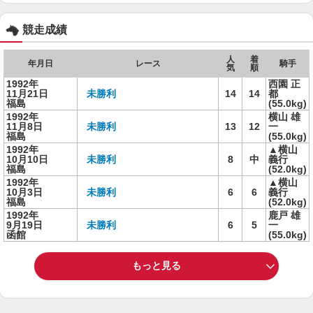
競走成績
人
着
年月日
レース
騎手
気
順
1992年
西園 正
11月21日
未勝利
14
14
都
福島
(55.0kg)
1992年
横山 雄
11月8日
未勝利
13
12
一
福島
(55.0kg)
1992年
▲横山
10月10日
未勝利
8
中
義行
福島
(52.0kg)
1992年
▲横山
10月3日
未勝利
6
6
義行
福島
(52.0kg)
1992年
鹿戸 雄
9月19日
未勝利
6
5
一
函館
(55.0kg)
もっと見る