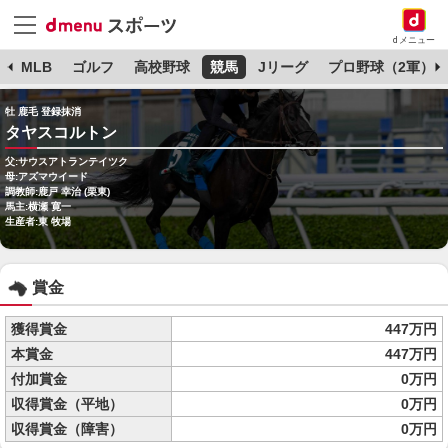
dメニュー
球
MLB
ゴルフ
高校野球
競馬
Jリーグ
プロ野球（2軍）
牡 鹿毛 登録抹消
タヤスコルトン
父:サウスアトランテイツク
母:アズマウイード
調教師:鹿戸 幸治 (栗東)
馬主:横瀬 寛一
生産者:東 牧場
賞金
獲得賞金
447万円
本賞金
447万円
付加賞金
0万円
収得賞金（平地）
0万円
収得賞金（障害）
0万円