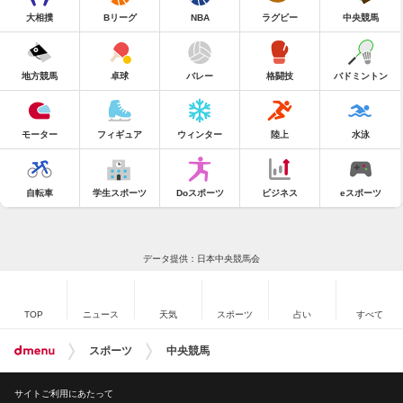
大相撲
Bリーグ
NBA
ラグビー
中央競馬
地方競馬
卓球
バレー
格闘技
バドミントン
モーター
フィギュア
ウィンター
陸上
水泳
自転車
学生スポーツ
Doスポーツ
ビジネス
eスポーツ
データ提供：日本中央競馬会
TOP
ニュース
天気
スポーツ
占い
すべて
スポーツ
中央競馬
サイトご利用にあたって