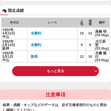
競走成績
人
着
年月日
レース
騎手
気
順
1992年
高橋 明
4月12日
未勝利
10
12
(53.0kg)
中山
1992年
大江原
3月14日
未勝利
5
9
哲
阪神
(53.0kg)
1992年
木藤 隆
3月1日
新馬
12
10
行
中山
(53.0kg)
もっと見る
注意事項
結果・成績・オッズなどのデータは、必ず主催者発行のものと照合
し確認してください。