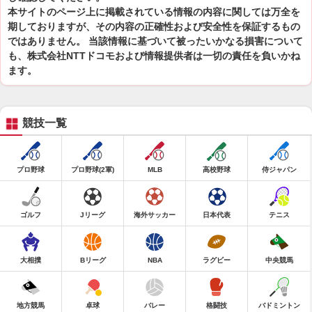
本サイトのページ上に掲載されている情報の内容に関しては万全を
期しておりますが、その内容の正確性および安全性を保証するもの
ではありません。 当該情報に基づいて被ったいかなる損害について
も、株式会社NTTドコモおよび情報提供者は一切の責任を負いかね
ます。
競技一覧
プロ野球
プロ野球(2軍)
MLB
高校野球
侍ジャパン
ゴルフ
Jリーグ
海外サッカー
日本代表
テニス
大相撲
Bリーグ
NBA
ラグビー
中央競馬
地方競馬
卓球
バレー
格闘技
バドミントン