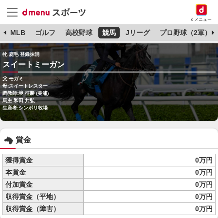
dメニュー
球
MLB
ゴルフ
高校野球
競馬
Jリーグ
プロ野球（2軍）
牝 鹿毛 登録抹消
スイートミーガン
父:モガミ
母:スイートレスター
調教師:境 征勝 (美浦)
馬主:和田 共弘
生産者:シンボリ牧場
賞金
獲得賞金
0万円
本賞金
0万円
付加賞金
0万円
収得賞金（平地）
0万円
収得賞金（障害）
0万円