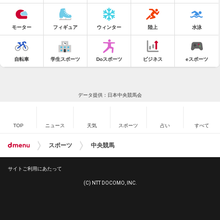
モーター
フィギュア
ウィンター
陸上
水泳
自転車
学生スポーツ
Doスポーツ
ビジネス
eスポーツ
データ提供：日本中央競馬会
TOP
ニュース
天気
スポーツ
占い
すべて
スポーツ
中央競馬
サイトご利用にあたって
(C) NTT DOCOMO, INC.