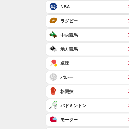
NBA
ラグビー
中央競馬
地方競馬
卓球
バレー
格闘技
バドミントン
モーター