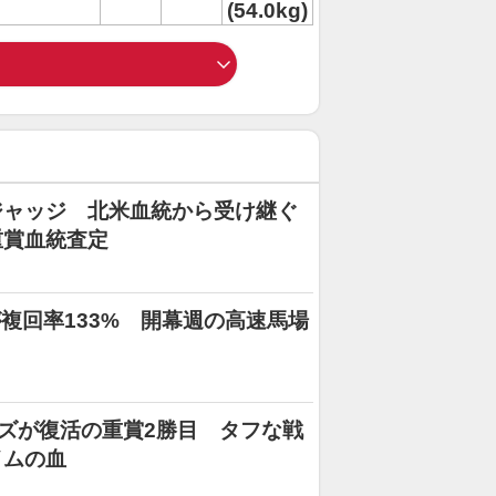
(54.0kg)
ジャッジ 北米血統から受け継ぐ
重賞血統査定
包馬が複回率133% 開幕週の高速馬場
ズが復活の重賞2勝目 タフな戦
イムの血