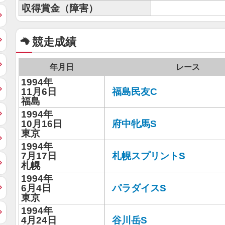
収得賞金（障害）
競走成績
年月日
レース
1994年
11月6日
福島民友C
福島
1994年
10月16日
府中牝馬S
東京
1994年
7月17日
札幌スプリントS
札幌
1994年
6月4日
パラダイスS
東京
1994年
4月24日
谷川岳S