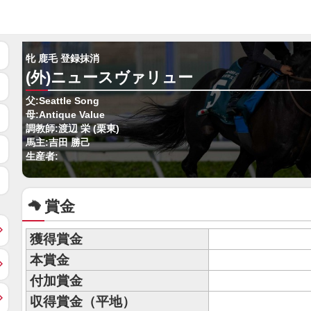
牝 鹿毛 登録抹消
(外)ニュースヴァリュー
父:Seattle Song
母:Antique Value
調教師:渡辺 栄 (栗東)
馬主:吉田 勝己
生産者:
賞金
獲得賞金
本賞金
付加賞金
収得賞金（平地）