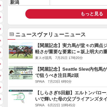
新潟
もっと見る
ニュースヴァリューニュース
【関屋記念】実力馬が堂々の満点
軽さが重要な要素に＝坂上明大の
東スポ競馬 7月25日 17時20分
【関屋記念】Seattle Slew内
で狙うべき注目馬2頭
SPAIA 7月23日 6時0分
【しらさぎS回顧】エルトンバロー
いで輝いた母の父ブライアンズタ
SPAIA 6月22日 10時45分