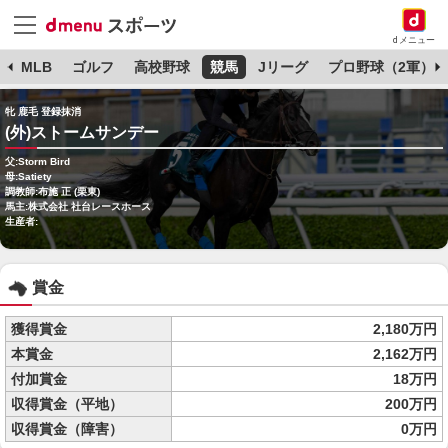
dメニュー
球
MLB
ゴルフ
高校野球
競馬
Jリーグ
プロ野球（2軍）
牝 鹿毛 登録抹消
(外)ストームサンデー
父:Storm Bird
母:Satiety
調教師:布施 正 (栗東)
馬主:株式会社 社台レースホース
生産者:
賞金
獲得賞金
2,180万円
本賞金
2,162万円
付加賞金
18万円
収得賞金（平地）
200万円
収得賞金（障害）
0万円