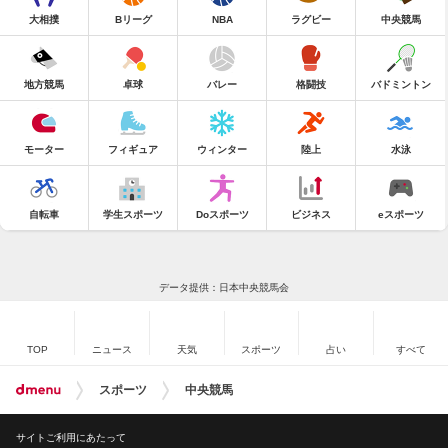
大相撲
Bリーグ
NBA
ラグビー
中央競馬
地方競馬
卓球
バレー
格闘技
バドミントン
モーター
フィギュア
ウィンター
陸上
水泳
自転車
学生スポーツ
Doスポーツ
ビジネス
eスポーツ
データ提供：日本中央競馬会
TOP
ニュース
天気
スポーツ
占い
すべて
スポーツ
中央競馬
サイトご利用にあたって