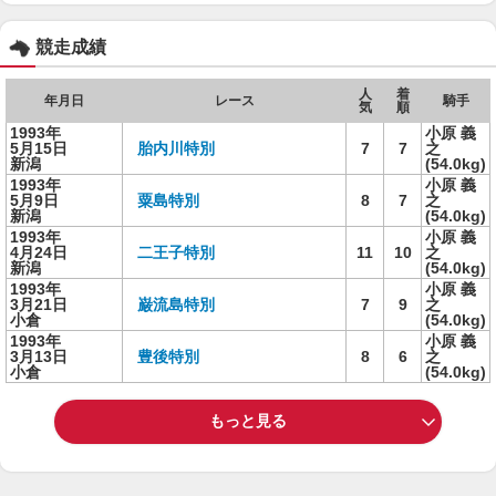
競走成績
人
着
年月日
レース
騎手
気
順
1993年
小原 義
5月15日
胎内川特別
7
7
之
新潟
(54.0kg)
1993年
小原 義
5月9日
粟島特別
8
7
之
新潟
(54.0kg)
1993年
小原 義
4月24日
二王子特別
11
10
之
新潟
(54.0kg)
1993年
小原 義
3月21日
巌流島特別
7
9
之
小倉
(54.0kg)
1993年
小原 義
3月13日
豊後特別
8
6
之
小倉
(54.0kg)
もっと見る