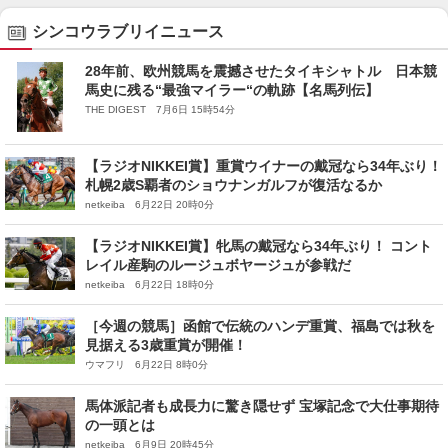
シンコウラブリイニュース
28年前、欧州競馬を震撼させたタイキシャトル 日本競
馬史に残る“最強マイラー“の軌跡【名馬列伝】
THE DIGEST 7月6日 15時54分
【ラジオNIKKEI賞】重賞ウイナーの戴冠なら34年ぶり！
札幌2歳S覇者のショウナンガルフが復活なるか
netkeiba 6月22日 20時0分
【ラジオNIKKEI賞】牝馬の戴冠なら34年ぶり！ コント
レイル産駒のルージュボヤージュが参戦だ
netkeiba 6月22日 18時0分
［今週の競馬］函館で伝統のハンデ重賞、福島では秋を
見据える3歳重賞が開催！
ウマフリ 6月22日 8時0分
馬体派記者も成長力に驚き隠せず 宝塚記念で大仕事期待
の一頭とは
netkeiba 6月9日 20時45分