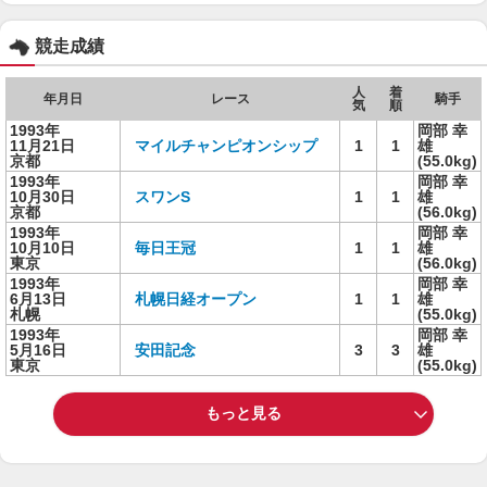
競走成績
人
着
年月日
レース
騎手
気
順
1993年
岡部 幸
11月21日
マイルチャンピオンシップ
1
1
雄
京都
(55.0kg)
1993年
岡部 幸
10月30日
スワンS
1
1
雄
京都
(56.0kg)
1993年
岡部 幸
10月10日
毎日王冠
1
1
雄
東京
(56.0kg)
1993年
岡部 幸
6月13日
札幌日経オープン
1
1
雄
札幌
(55.0kg)
1993年
岡部 幸
5月16日
安田記念
3
3
雄
東京
(55.0kg)
もっと見る