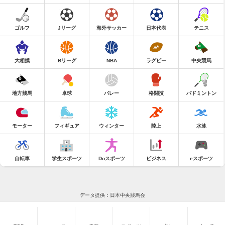
ゴルフ
Jリーグ
海外サッカー
日本代表
テニス
大相撲
Bリーグ
NBA
ラグビー
中央競馬
地方競馬
卓球
バレー
格闘技
バドミントン
モーター
フィギュア
ウィンター
陸上
水泳
自転車
学生スポーツ
Doスポーツ
ビジネス
eスポーツ
データ提供：日本中央競馬会