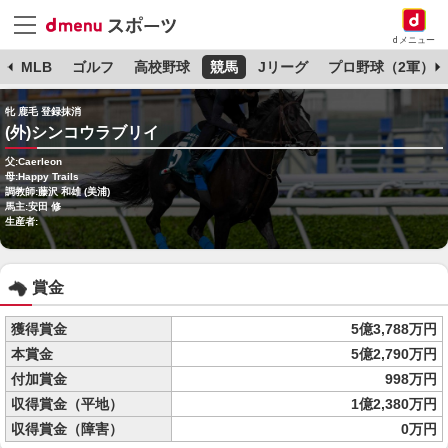
dメニュー
球
MLB
ゴルフ
高校野球
競馬
Jリーグ
プロ野球（2軍）
牝 鹿毛 登録抹消
(外)シンコウラブリイ
父:Caerleon
母:Happy Trails
調教師:藤沢 和雄 (美浦)
馬主:安田 修
生産者:
賞金
獲得賞金
5億3,788万円
本賞金
5億2,790万円
付加賞金
998万円
収得賞金（平地）
1億2,380万円
収得賞金（障害）
0万円