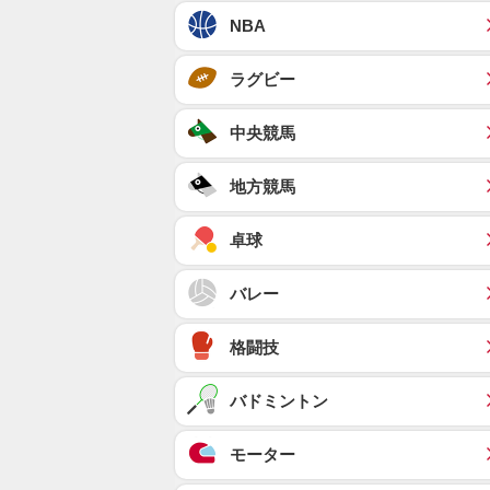
NBA
ラグビー
中央競馬
地方競馬
卓球
バレー
格闘技
バドミントン
モーター