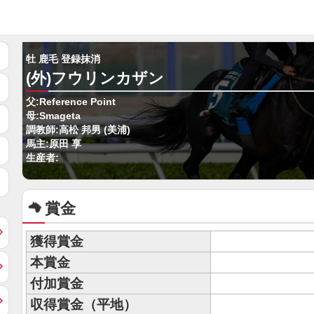
牡 鹿毛 登録抹消
(外)フウリンカザン
父:Reference Point
母:Smageta
調教師:高松 邦男 (美浦)
馬主:原田 享
生産者:
賞金
獲得賞金
本賞金
付加賞金
収得賞金（平地）