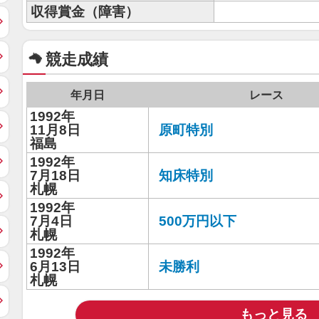
収得賞金（障害）
競走成績
年月日
レース
1992年
11月8日
原町特別
福島
1992年
7月18日
知床特別
札幌
1992年
7月4日
500万円以下
札幌
1992年
6月13日
未勝利
札幌
もっと見る