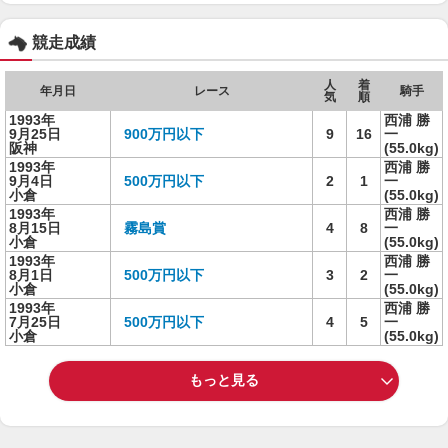
競走成績
人
着
年月日
レース
騎手
気
順
1993年
西浦 勝
9月25日
900万円以下
9
16
一
阪神
(55.0kg)
1993年
西浦 勝
9月4日
500万円以下
2
1
一
小倉
(55.0kg)
1993年
西浦 勝
8月15日
霧島賞
4
8
一
小倉
(55.0kg)
1993年
西浦 勝
8月1日
500万円以下
3
2
一
小倉
(55.0kg)
1993年
西浦 勝
7月25日
500万円以下
4
5
一
小倉
(55.0kg)
もっと見る