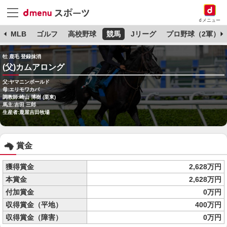
dメニュー
球
MLB
ゴルフ
高校野球
競馬
Jリーグ
プロ野球（2軍）
牡 鹿毛 登録抹消
(父)カムアロング
父:ヤマニンボールド
母:エリモワカバ
調教師:崎山 博樹 (栗東)
馬主:吉田 三郎
生産者:鹿屋吉田牧場
賞金
獲得賞金
2,628万円
本賞金
2,628万円
付加賞金
0万円
収得賞金（平地）
400万円
収得賞金（障害）
0万円