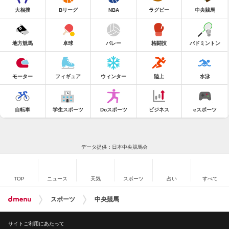
大相撲
Bリーグ
NBA
ラグビー
中央競馬
地方競馬
卓球
バレー
格闘技
バドミントン
モーター
フィギュア
ウィンター
陸上
水泳
自転車
学生スポーツ
Doスポーツ
ビジネス
eスポーツ
データ提供：日本中央競馬会
TOP
ニュース
天気
スポーツ
占い
すべて
スポーツ
中央競馬
サイトご利用にあたって