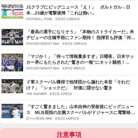
J1クラブにビッグニュース「え！」 ポルトガル→日
本…23歳が電撃復帰「これは熱い」
FOOTBALL ZONE 8月4日 11時40分
「最高の選手になりそう」「本物のストライカーだ」米
デビューの古橋亨梧にファン期待！ 指揮官も評価「何か
が起こりそうな予感がした」
SOCCER DIGEST Web 8月3日 10時16分
「マジか！」「待って情報量多すぎ」日曜夜、日本サッ
カー界にもたらされた“驚きの一報”にネット騒然！
「2026年最大のビッグニュース」
SOCCER DIGEST Web 8月3日 4時31分
ド軍スクーバル獲得で他球団から漏れた本音「それだ
け？」「ショックだ」 対価に隠せない驚き
THE ANSWER 8月2日 21時3分
「すごく驚きました」山本由伸の登板後にビッグニュー
ス MLB屈指の左腕スクーバルがドジャースに電撃移籍
の報道
日テレNEWS NNN 8月2日 14時55分
注意事項