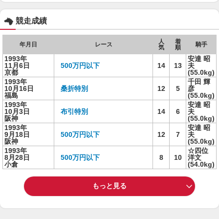
競走成績
人
着
年月日
レース
騎手
気
順
1993年
安達 昭
11月6日
500万円以下
14
13
夫
京都
(55.0kg)
1993年
千田 輝
10月16日
桑折特別
12
5
彦
福島
(55.0kg)
1993年
安達 昭
10月3日
布引特別
14
6
夫
阪神
(55.0kg)
1993年
安達 昭
9月18日
500万円以下
12
7
夫
阪神
(55.0kg)
1993年
☆四位
8月28日
500万円以下
8
10
洋文
小倉
(54.0kg)
もっと見る