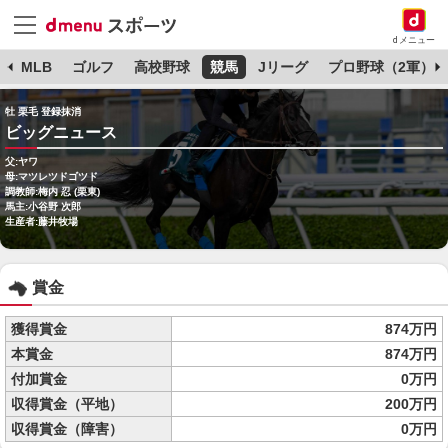
dメニュー
球
MLB
ゴルフ
高校野球
競馬
Jリーグ
プロ野球（2軍）
牡 栗毛 登録抹消
ビッグニュース
父:ヤワ
母:マツレツドゴツド
調教師:梅内 忍 (栗東)
馬主:小谷野 次郎
生産者:藤井牧場
賞金
獲得賞金
874万円
本賞金
874万円
付加賞金
0万円
収得賞金（平地）
200万円
収得賞金（障害）
0万円