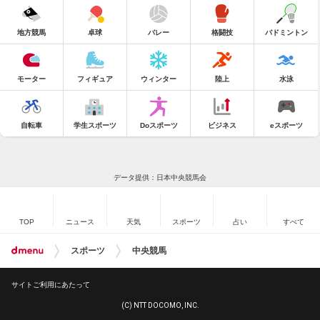
地方競馬
卓球
バレー
格闘技
バドミントン
モーター
フィギュア
ウィンター
陸上
水泳
自転車
学生スポーツ
Doスポーツ
ビジネス
eスポーツ
データ提供：日本中央競馬会
TOP
ニュース
天気
スポーツ
占い
すべて
スポーツ
中央競馬
サイトご利用にあたって
(C) NTT DOCOMO, INC.