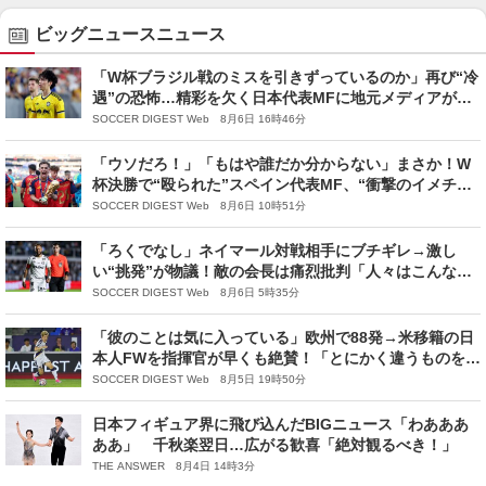
ビッグニュースニュース
「W杯ブラジル戦のミスを引きずっているのか」再び“冷
遇”の恐怖…精彩を欠く日本代表MFに地元メディアが苦
言「パフォーマンスが良くなっていない」
SOCCER DIGEST Web 8月6日 16時46分
「ウソだろ！」「もはや誰だか分からない」まさか！W
杯決勝で“殴られた”スペイン代表MF、“衝撃のイメチェ
ン”が世界的大反響！「笑い転げた」「クレイジーすぎる
SOCCER DIGEST Web 8月6日 10時51分
だろ」
「ろくでなし」ネイマール対戦相手にブチギレ→激し
い“挑発”が物議！敵の会長は痛烈批判「人々はこんなチ
ンピラを崇拝しているのだから罪深い」
SOCCER DIGEST Web 8月6日 5時35分
「彼のことは気に入っている」欧州で88発→米移籍の日
本人FWを指揮官が早くも絶賛！「とにかく違うものをも
たらしてくれる」
SOCCER DIGEST Web 8月5日 19時50分
日本フィギュア界に飛び込んだBIGニュース「わあああ
ああ」 千秋楽翌日…広がる歓喜「絶対観るべき！」
THE ANSWER 8月4日 14時3分