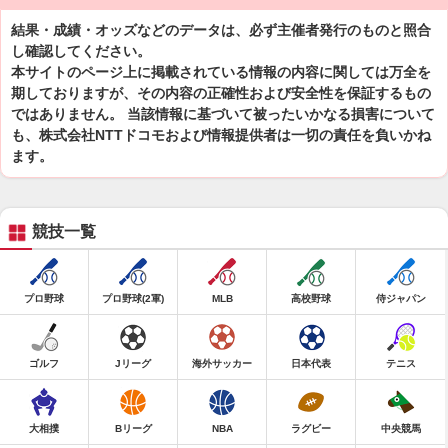
結果・成績・オッズなどのデータは、必ず主催者発行のものと照合
し確認してください。
本サイトのページ上に掲載されている情報の内容に関しては万全を
期しておりますが、その内容の正確性および安全性を保証するもの
ではありません。 当該情報に基づいて被ったいかなる損害について
も、株式会社NTTドコモおよび情報提供者は一切の責任を負いかね
ます。
競技一覧
プロ野球
プロ野球(2軍)
MLB
高校野球
侍ジャパン
ゴルフ
Jリーグ
海外サッカー
日本代表
テニス
大相撲
Bリーグ
NBA
ラグビー
中央競馬