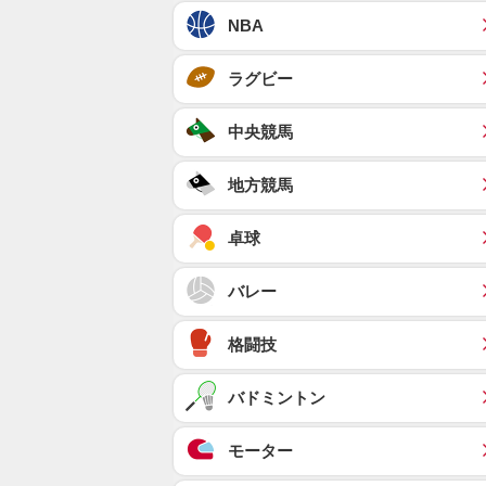
NBA
ラグビー
中央競馬
地方競馬
卓球
バレー
格闘技
バドミントン
モーター