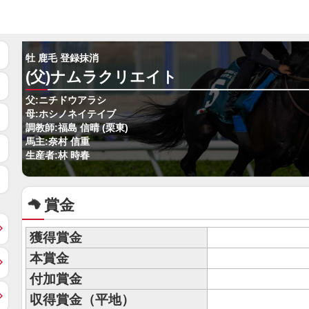
牡 鹿毛 登録抹消
(父)ナムラクリエイト
父:ニチドウアラシ
母:ホシノネイテイブ
調教師:福島 信晴 (栗東)
馬主:奈村 信重
生産者:林 時春
賞金
獲得賞金
本賞金
付加賞金
収得賞金（平地）