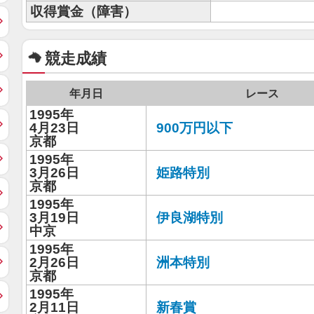
収得賞金（障害）
競走成績
年月日
レース
1995年
4月23日
900万円以下
京都
1995年
3月26日
姫路特別
京都
1995年
3月19日
伊良湖特別
中京
1995年
2月26日
洲本特別
京都
1995年
2月11日
新春賞