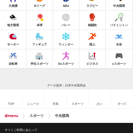
大相撲
Bリーグ
NBA
ラグビー
中央競馬
地方競馬
卓球
バレー
格闘技
バドミントン
モーター
フィギュア
ウィンター
陸上
水泳
自転車
学生スポーツ
Doスポーツ
ビジネス
eスポーツ
データ提供：日本中央競馬会
TOP
ニュース
天気
スポーツ
占い
すべて
スポーツ
中央競馬
サイトご利用にあたって