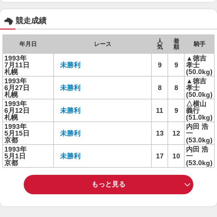
競走成績
人
着
年月日
レース
騎手
気
順
1993年
▲徳吉
7月11日
未勝利
9
9
孝士
札幌
(50.0kg)
1993年
▲徳吉
6月27日
未勝利
8
8
孝士
札幌
(50.0kg)
1993年
△横山
6月12日
未勝利
11
9
義行
札幌
(51.0kg)
1993年
内田 浩
5月15日
未勝利
13
12
一
京都
(53.0kg)
1993年
内田 浩
5月1日
未勝利
17
10
一
京都
(53.0kg)
もっと見る