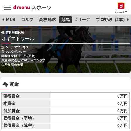
dメニュー
球
MLB
ゴルフ
高校野球
競馬
Jリーグ
プロ野球（2軍）
牝 鹿毛 登録抹消
オギエトワール
父:ムーンマツドネス
母:シルクダンサー
調教師:柴田 不二男 (栗東)
馬主:株式会社 YGGホースクラブ
生産者:荻伏牧場
賞金
獲得賞金
0万円
本賞金
0万円
付加賞金
0万円
収得賞金（平地）
0万円
収得賞金（障害）
0万円