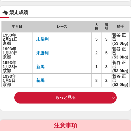
競走成績
人
着
年月日
レース
騎手
気
順
1993年
菅谷 正
2月21日
未勝利
5
3
己
京都
(53.0kg)
1993年
菅谷 正
1月30日
未勝利
2
5
己
京都
(53.0kg)
1993年
菅谷 正
1月23日
新馬
1
3
己
京都
(53.0kg)
1993年
菅谷 正
1月5日
新馬
8
2
己
京都
(53.0kg)
もっと見る
注意事項