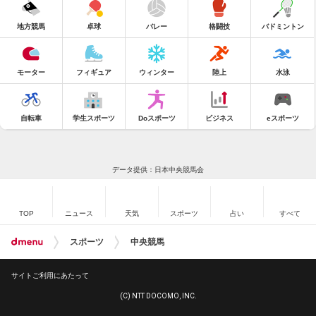
地方競馬
卓球
バレー
格闘技
バドミントン
モーター
フィギュア
ウィンター
陸上
水泳
自転車
学生スポーツ
Doスポーツ
ビジネス
eスポーツ
データ提供：日本中央競馬会
TOP
ニュース
天気
スポーツ
占い
すべて
スポーツ
中央競馬
サイトご利用にあたって
(C) NTT DOCOMO, INC.