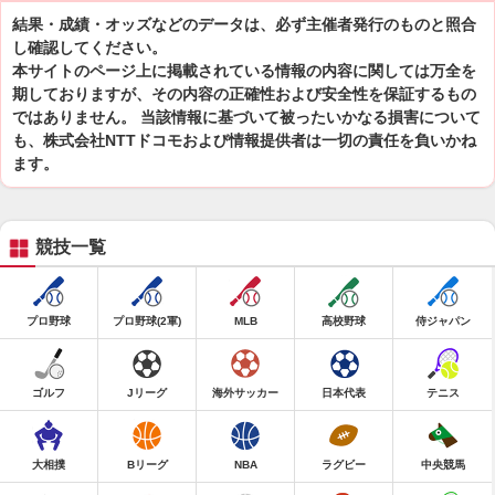
結果・成績・オッズなどのデータは、必ず主催者発行のものと照合
し確認してください。
本サイトのページ上に掲載されている情報の内容に関しては万全を
期しておりますが、その内容の正確性および安全性を保証するもの
ではありません。 当該情報に基づいて被ったいかなる損害について
も、株式会社NTTドコモおよび情報提供者は一切の責任を負いかね
ます。
競技一覧
プロ野球
プロ野球(2軍)
MLB
高校野球
侍ジャパン
ゴルフ
Jリーグ
海外サッカー
日本代表
テニス
大相撲
Bリーグ
NBA
ラグビー
中央競馬