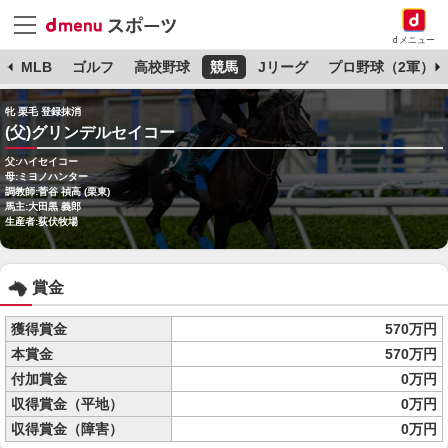
dメニュー
球
MLB
ゴルフ
高校野球
競馬
Jリーグ
プロ野球（2軍）
牝 栗毛 登録抹消
(父)グリンデルセイコー
父:ハイセイコー
母:ミヨノハンター
調教師:菅谷 禎高 (栗東)
馬主:大田黒 義郎
生産者:荻伏牧場
賞金
獲得賞金
570万円
本賞金
570万円
付加賞金
0万円
収得賞金（平地）
0万円
収得賞金（障害）
0万円