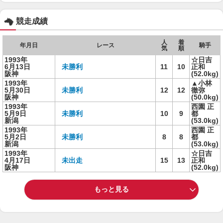
競走成績
人
着
年月日
レース
騎手
気
順
1993年
☆日吉
6月13日
未勝利
11
10
正和
阪神
(52.0kg)
1993年
▲小林
5月30日
未勝利
12
12
徹弥
阪神
(50.0kg)
1993年
西園 正
5月9日
未勝利
10
9
都
新潟
(53.0kg)
1993年
西園 正
5月2日
未勝利
8
8
都
新潟
(53.0kg)
1993年
☆日吉
4月17日
未出走
15
13
正和
阪神
(52.0kg)
もっと見る