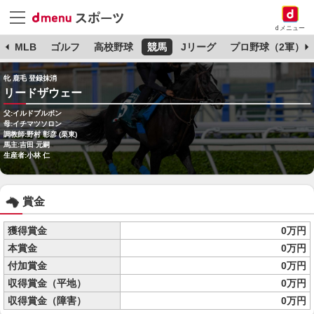
dメニュー
球
MLB
ゴルフ
高校野球
競馬
Jリーグ
プロ野球（2軍）
牝 鹿毛 登録抹消
リードザウェー
父:イルドブルボン
母:イチマツソロン
調教師:野村 彰彦 (栗東)
馬主:吉田 元嗣
生産者:小林 仁
賞金
獲得賞金
0万円
本賞金
0万円
付加賞金
0万円
収得賞金（平地）
0万円
収得賞金（障害）
0万円