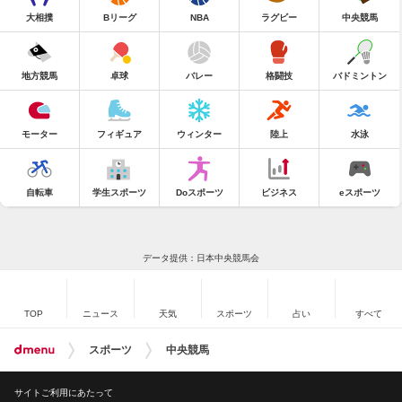
大相撲
Bリーグ
NBA
ラグビー
中央競馬
地方競馬
卓球
バレー
格闘技
バドミントン
モーター
フィギュア
ウィンター
陸上
水泳
自転車
学生スポーツ
Doスポーツ
ビジネス
eスポーツ
データ提供：日本中央競馬会
TOP
ニュース
天気
スポーツ
占い
すべて
スポーツ
中央競馬
サイトご利用にあたって