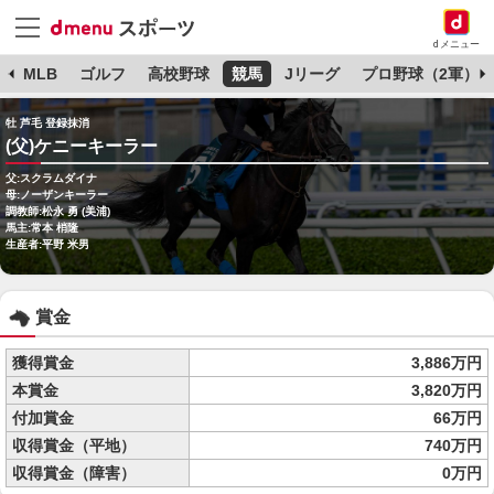
dメニュー
球
MLB
ゴルフ
高校野球
競馬
Jリーグ
プロ野球（2軍）
牡 芦毛 登録抹消
(父)ケニーキーラー
父:スクラムダイナ
母:ノーザンキーラー
調教師:松永 勇 (美浦)
馬主:常本 梢隆
生産者:平野 米男
賞金
獲得賞金
3,886万円
本賞金
3,820万円
付加賞金
66万円
収得賞金（平地）
740万円
収得賞金（障害）
0万円