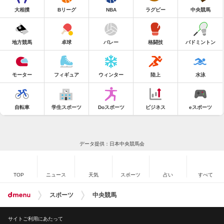
大相撲
Bリーグ
NBA
ラグビー
中央競馬
地方競馬
卓球
バレー
格闘技
バドミントン
モーター
フィギュア
ウィンター
陸上
水泳
自転車
学生スポーツ
Doスポーツ
ビジネス
eスポーツ
データ提供：日本中央競馬会
TOP
ニュース
天気
スポーツ
占い
すべて
スポーツ
中央競馬
サイトご利用にあたって