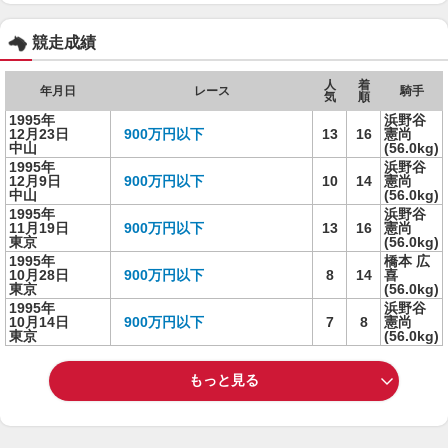
競走成績
人
着
年月日
レース
騎手
気
順
1995年
浜野谷
12月23日
900万円以下
13
16
憲尚
中山
(56.0kg)
1995年
浜野谷
12月9日
900万円以下
10
14
憲尚
中山
(56.0kg)
1995年
浜野谷
11月19日
900万円以下
13
16
憲尚
東京
(56.0kg)
1995年
橋本 広
10月28日
900万円以下
8
14
喜
東京
(56.0kg)
1995年
浜野谷
10月14日
900万円以下
7
8
憲尚
東京
(56.0kg)
もっと見る