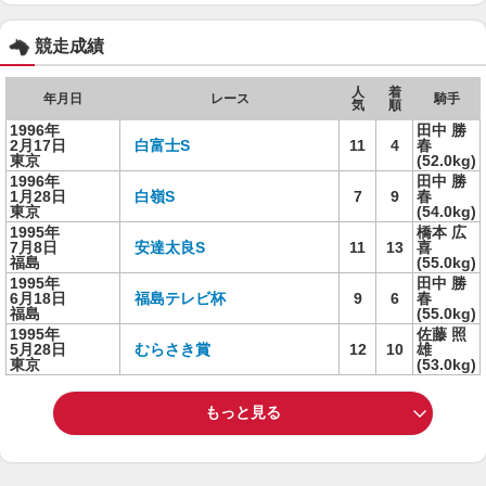
競走成績
人
着
年月日
レース
騎手
気
順
1996年
田中 勝
2月17日
白富士S
11
4
春
東京
(52.0kg)
1996年
田中 勝
1月28日
白嶺S
7
9
春
東京
(54.0kg)
1995年
橋本 広
7月8日
安達太良S
11
13
喜
福島
(55.0kg)
1995年
田中 勝
6月18日
福島テレビ杯
9
6
春
福島
(55.0kg)
1995年
佐藤 照
5月28日
むらさき賞
12
10
雄
東京
(53.0kg)
もっと見る