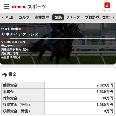
dメニュー
球
MLB
ゴルフ
高校野球
競馬
Jリーグ
プロ野球（2軍）
牝 鹿毛 登録抹消
リキアイアクトレス
父:Reference Point
母:エテール
調教師:田中 和夫 (美浦)
馬主:高山 幸雄
生産者:岡田牧場
賞金
獲得賞金
7,029万円
本賞金
6,939万円
付加賞金
90万円
収得賞金（平地）
1,080万円
収得賞金（障害）
0万円