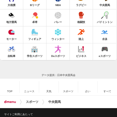
大相撲
Bリーグ
NBA
ラグビー
中央競馬
地方競馬
卓球
バレー
格闘技
バドミントン
モーター
フィギュア
ウィンター
陸上
水泳
自転車
学生スポーツ
Doスポーツ
ビジネス
eスポーツ
データ提供：日本中央競馬会
TOP
ニュース
天気
スポーツ
占い
すべて
スポーツ
中央競馬
サイトご利用にあたって