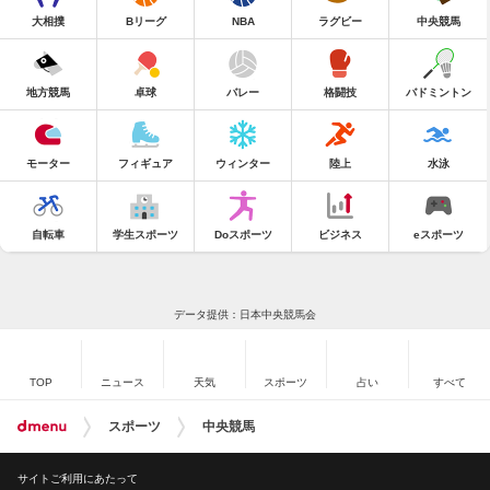
大相撲
Bリーグ
NBA
ラグビー
中央競馬
地方競馬
卓球
バレー
格闘技
バドミントン
モーター
フィギュア
ウィンター
陸上
水泳
自転車
学生スポーツ
Doスポーツ
ビジネス
eスポーツ
データ提供：日本中央競馬会
TOP
ニュース
天気
スポーツ
占い
すべて
スポーツ
中央競馬
サイトご利用にあたって