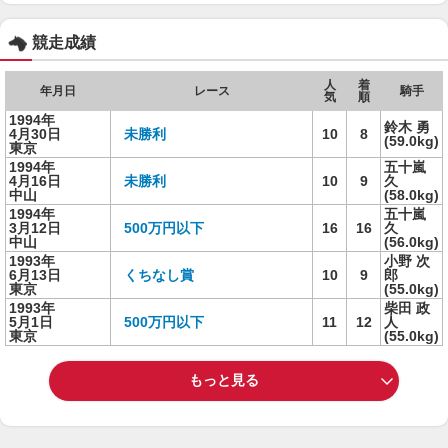
競走成績
人
着
年月日
レース
騎手
気
順
1994年
鈴木 勇
4月30日
未勝利
10
8
(59.0kg)
東京
1994年
五十嵐
4月16日
未勝利
10
9
久
中山
(58.0kg)
1994年
五十嵐
3月12日
500万円以下
16
16
久
中山
(56.0kg)
1993年
小野 次
6月13日
くちなし賞
10
9
郎
東京
(55.0kg)
1993年
柴田 政
5月1日
500万円以下
11
12
人
東京
(55.0kg)
もっと見る