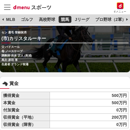
dメニュー
球
MLB
ゴルフ
高校野球
競馬
Jリーグ
プロ野球（2軍）
セン 鹿毛 登録抹消
(市)カリスタルーキー
父:パドスール
母:ノースケープ
調教師:吉永 正人 (美浦)
馬主:原田 享
生産者:グランド牧場
賞金
獲得賞金
500万円
本賞金
500万円
付加賞金
0万円
収得賞金（平地）
200万円
収得賞金（障害）
0万円