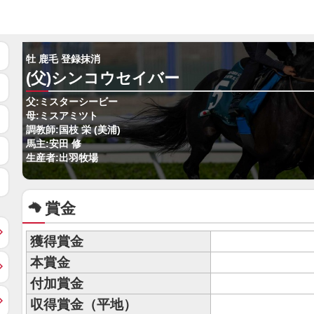
牡 鹿毛 登録抹消
(父)シンコウセイバー
父:ミスターシービー
母:ミスアミツト
調教師:国枝 栄 (美浦)
馬主:安田 修
生産者:出羽牧場
賞金
獲得賞金
本賞金
付加賞金
収得賞金（平地）