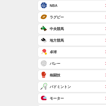
NBA
ラグビー
中央競馬
地方競馬
卓球
バレー
格闘技
バドミントン
モーター