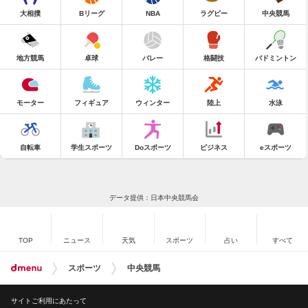
大相撲
Bリーグ
NBA
ラグビー
中央競馬
地方競馬
卓球
バレー
格闘技
バドミントン
モーター
フィギュア
ウィンター
陸上
水泳
自転車
学生スポーツ
Doスポーツ
ビジネス
eスポーツ
データ提供：日本中央競馬会
TOP
ニュース
天気
スポーツ
占い
すべて
スポーツ
中央競馬
サイトご利用にあたって