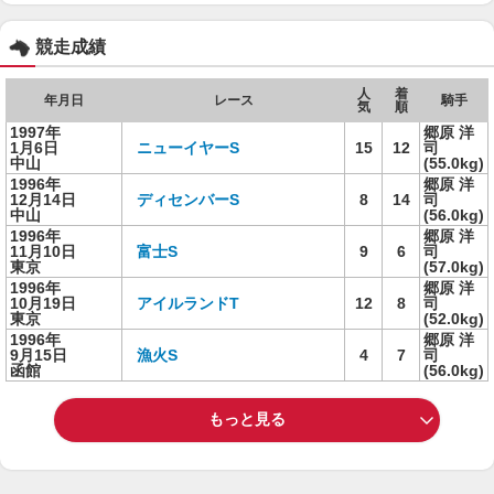
競走成績
人
着
年月日
レース
騎手
気
順
1997年
郷原 洋
1月6日
ニューイヤーS
15
12
司
中山
(55.0kg)
1996年
郷原 洋
12月14日
ディセンバーS
8
14
司
中山
(56.0kg)
1996年
郷原 洋
11月10日
富士S
9
6
司
東京
(57.0kg)
1996年
郷原 洋
10月19日
アイルランドT
12
8
司
東京
(52.0kg)
1996年
郷原 洋
9月15日
漁火S
4
7
司
函館
(56.0kg)
もっと見る