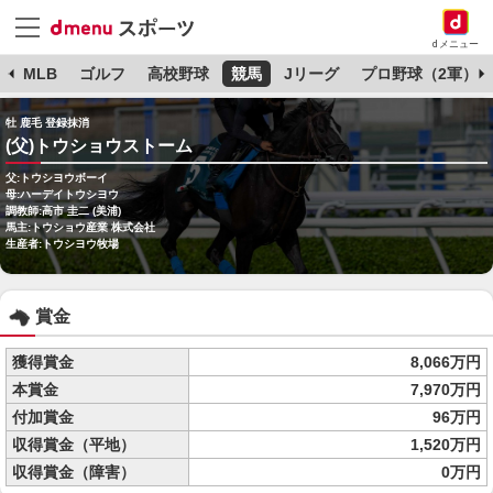
dメニュー
球
MLB
ゴルフ
高校野球
競馬
Jリーグ
プロ野球（2軍）
牡 鹿毛 登録抹消
(父)トウショウストーム
父:トウシヨウボーイ
母:ハーデイトウシヨウ
調教師:高市 圭二 (美浦)
馬主:トウショウ産業 株式会社
生産者:トウシヨウ牧場
賞金
獲得賞金
8,066万円
本賞金
7,970万円
付加賞金
96万円
収得賞金（平地）
1,520万円
収得賞金（障害）
0万円