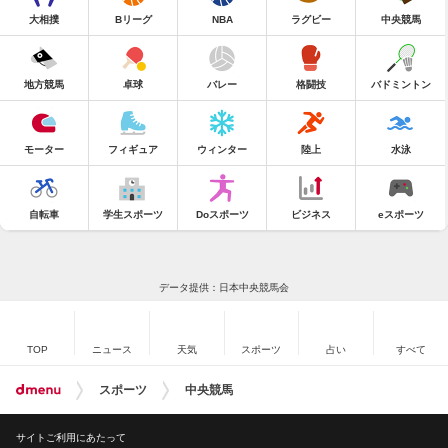
大相撲
Bリーグ
NBA
ラグビー
中央競馬
地方競馬
卓球
バレー
格闘技
バドミントン
モーター
フィギュア
ウィンター
陸上
水泳
自転車
学生スポーツ
Doスポーツ
ビジネス
eスポーツ
データ提供：日本中央競馬会
TOP
ニュース
天気
スポーツ
占い
すべて
スポーツ
中央競馬
サイトご利用にあたって