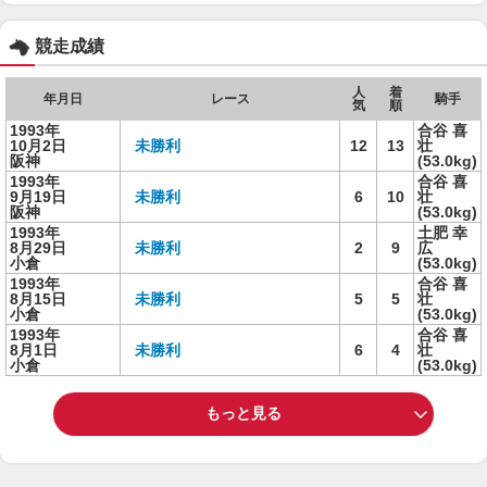
競走成績
人
着
年月日
レース
騎手
気
順
1993年
合谷 喜
10月2日
未勝利
12
13
壮
阪神
(53.0kg)
1993年
合谷 喜
9月19日
未勝利
6
10
壮
阪神
(53.0kg)
1993年
土肥 幸
8月29日
未勝利
2
9
広
小倉
(53.0kg)
1993年
合谷 喜
8月15日
未勝利
5
5
壮
小倉
(53.0kg)
1993年
合谷 喜
8月1日
未勝利
6
4
壮
小倉
(53.0kg)
もっと見る