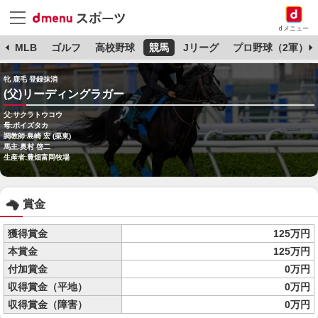
dメニュー
球
MLB
ゴルフ
高校野球
競馬
Jリーグ
プロ野球（2軍）
牝 鹿毛 登録抹消
(父)リーディングラガー
父:サクラトウコウ
母:ボイズタカ
調教師:島崎 宏 (栗東)
馬主:奥村 啓二
生産者:豊畑富岡牧場
賞金
獲得賞金
125万円
本賞金
125万円
付加賞金
0万円
収得賞金（平地）
0万円
収得賞金（障害）
0万円