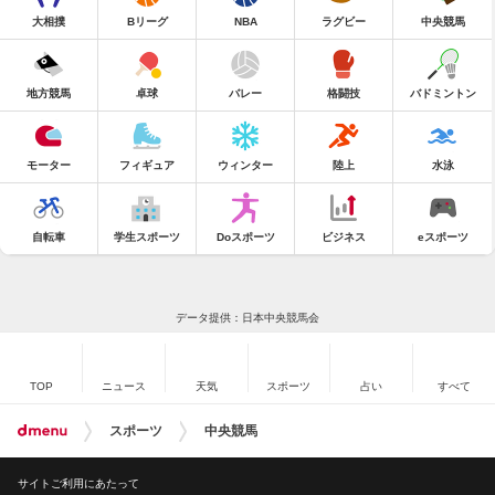
大相撲
Bリーグ
NBA
ラグビー
中央競馬
地方競馬
卓球
バレー
格闘技
バドミントン
モーター
フィギュア
ウィンター
陸上
水泳
自転車
学生スポーツ
Doスポーツ
ビジネス
eスポーツ
データ提供：日本中央競馬会
TOP
ニュース
天気
スポーツ
占い
すべて
スポーツ
中央競馬
サイトご利用にあたって