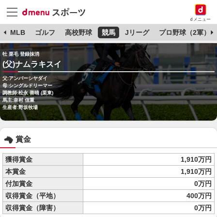
dメニュー
球
MLB
ゴルフ
高校野球
競馬
Jリーグ
プロ野球（2軍）
牡 栗毛 登録抹消
(父)ナムラキスイ
父:アンバーシヤダイ
母:シングルドリーマー
調教師:松永 善晴 (栗東)
馬主:奈村 信重
生産者:野坂牧場
賞金
獲得賞金
1,910万円
本賞金
1,910万円
付加賞金
0万円
収得賞金（平地）
400万円
収得賞金（障害）
0万円