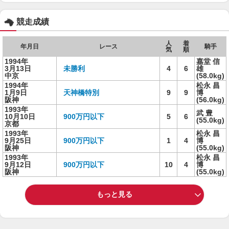
競走成績
人
着
年月日
レース
騎手
気
順
1994年
嘉堂 信
3月13日
未勝利
4
6
雄
中京
(58.0kg)
1994年
松永 昌
1月9日
天神橋特別
9
9
博
阪神
(56.0kg)
1993年
武 豊
10月10日
900万円以下
5
6
(55.0kg)
京都
1993年
松永 昌
9月25日
900万円以下
1
4
博
阪神
(55.0kg)
1993年
松永 昌
9月12日
900万円以下
10
4
博
阪神
(55.0kg)
もっと見る