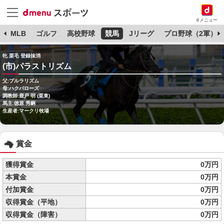
dメニュー
球
MLB
ゴルフ
高校野球
競馬
Jリーグ
プロ野球（2軍）
牝 栗毛 登録抹消
(市)パラストリズム
父:プルラリズム
母:ハクバローズ
調教師:鹿戸 明 (栗東)
馬主:徳原 秀嗣
生産者:マークリ牧場
賞金
獲得賞金
0万円
本賞金
0万円
付加賞金
0万円
収得賞金（平地）
0万円
収得賞金（障害）
0万円