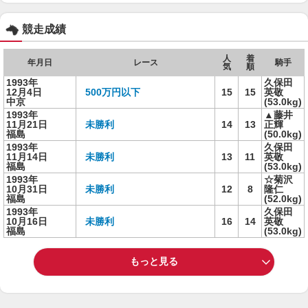
競走成績
人
着
年月日
レース
騎手
気
順
1993年
久保田
12月4日
500万円以下
15
15
英敬
中京
(53.0kg)
1993年
▲藤井
11月21日
未勝利
14
13
正輝
福島
(50.0kg)
1993年
久保田
11月14日
未勝利
13
11
英敬
福島
(53.0kg)
1993年
☆菊沢
10月31日
未勝利
12
8
隆仁
福島
(52.0kg)
1993年
久保田
10月16日
未勝利
16
14
英敬
福島
(53.0kg)
もっと見る