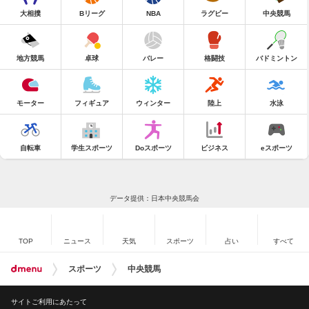
大相撲
Bリーグ
NBA
ラグビー
中央競馬
地方競馬
卓球
バレー
格闘技
バドミントン
モーター
フィギュア
ウィンター
陸上
水泳
自転車
学生スポーツ
Doスポーツ
ビジネス
eスポーツ
データ提供：日本中央競馬会
TOP
ニュース
天気
スポーツ
占い
すべて
スポーツ
中央競馬
サイトご利用にあたって