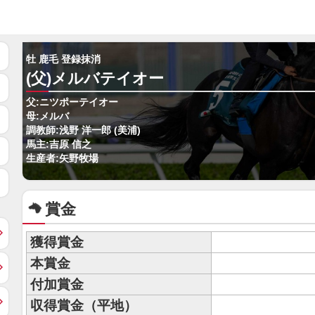
牡 鹿毛 登録抹消
(父)メルバテイオー
父:ニツポーテイオー
母:メルバ
調教師:浅野 洋一郎 (美浦)
馬主:吉原 信之
生産者:矢野牧場
賞金
獲得賞金
本賞金
付加賞金
収得賞金（平地）