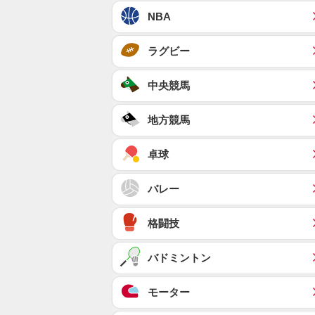
NBA
ラグビー
中央競馬
地方競馬
卓球
バレー
格闘技
バドミントン
モーター