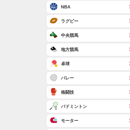
NBA
ラグビー
中央競馬
地方競馬
卓球
バレー
格闘技
バドミントン
モーター