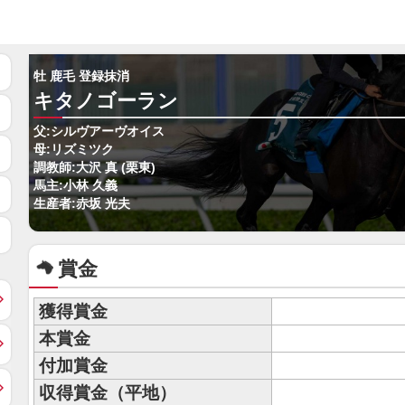
牡 鹿毛 登録抹消
キタノゴーラン
父:シルヴアーヴオイス
母:リズミツク
調教師:大沢 真 (栗東)
馬主:小林 久義
生産者:赤坂 光夫
賞金
獲得賞金
本賞金
付加賞金
収得賞金（平地）