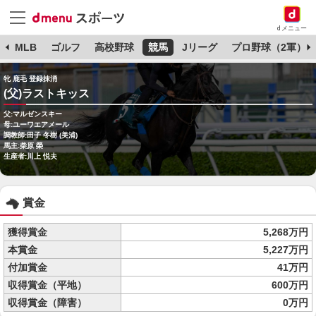
dメニュー
球
MLB
ゴルフ
高校野球
競馬
Jリーグ
プロ野球（2軍）
牝 鹿毛 登録抹消
(父)ラストキッス
父:マルゼンスキー
母:ユーワエアメール
調教師:田子 冬樹 (美浦)
馬主:柴原 榮
生産者:川上 悦夫
賞金
獲得賞金
5,268万円
本賞金
5,227万円
付加賞金
41万円
収得賞金（平地）
600万円
収得賞金（障害）
0万円