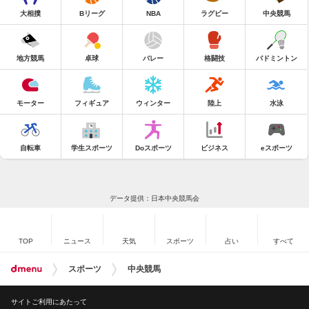
大相撲
Bリーグ
NBA
ラグビー
中央競馬
地方競馬
卓球
バレー
格闘技
バドミントン
モーター
フィギュア
ウィンター
陸上
水泳
自転車
学生スポーツ
Doスポーツ
ビジネス
eスポーツ
データ提供：日本中央競馬会
TOP
ニュース
天気
スポーツ
占い
すべて
スポーツ
中央競馬
サイトご利用にあたって