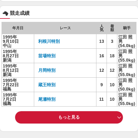
競走成績
人
着
年月日
レース
騎手
気
順
1995年
江田 照
9月10日
利根川特別
13
3
男
中山
(54.0kg)
1995年
江田 照
8月27日
苗場特別
16
18
男
新潟
(55.0kg)
1995年
江田 照
8月12日
月岡特別
12
12
男
新潟
(55.0kg)
1995年
江田 照
7月22日
蔵王特別
9
10
男
福島
(50.0kg)
1995年
江田 照
7月2日
尾瀬特別
11
10
男
福島
(55.0kg)
もっと見る