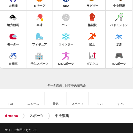
大相撲
Bリーグ
NBA
ラグビー
中央競馬
地方競馬
卓球
バレー
格闘技
バドミントン
モーター
フィギュア
ウィンター
陸上
水泳
自転車
学生スポーツ
Doスポーツ
ビジネス
eスポーツ
データ提供：日本中央競馬会
TOP
ニュース
天気
スポーツ
占い
すべて
スポーツ
中央競馬
サイトご利用にあたって