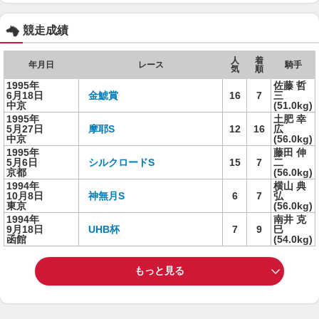
競走成績
人
着
年月日
レース
騎手
気
順
1995年
佐藤 哲
6月18日
金鯱賞
16
7
三
中京
(51.0kg)
1995年
土肥 幸
5月27日
摩耶S
12
16
広
中京
(56.0kg)
1995年
藤田 伸
5月6日
シルクロードS
15
7
二
京都
(56.0kg)
1994年
横山 典
10月8日
神無月S
6
7
弘
東京
(56.0kg)
1994年
南井 克
9月18日
UHB杯
7
9
巳
函館
(54.0kg)
もっと見る