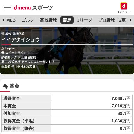
dメニュー
球
MLB
ゴルフ
高校野球
競馬
Jリーグ
プロ野球（2軍）
牡 鹿毛 登録抹消
イイデタイショウ
父:Lyphard
母:スイートリベンジ
調教師:大久保 正陽 (栗東)
馬主:株式会社 アールエスエーカントリ
生産者:早田牧場新冠支場
賞金
獲得賞金
7,088万円
本賞金
7,019万円
付加賞金
69万円
収得賞金（平地）
1,660万円
収得賞金（障害）
0万円