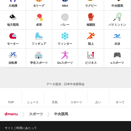
大相撲
Bリーグ
NBA
ラグビー
中央競馬
地方競馬
卓球
バレー
格闘技
バドミントン
モーター
フィギュア
ウィンター
陸上
水泳
自転車
学生スポーツ
Doスポーツ
ビジネス
eスポーツ
データ提供：日本中央競馬会
TOP
ニュース
天気
スポーツ
占い
すべて
スポーツ
中央競馬
サイトご利用にあたって