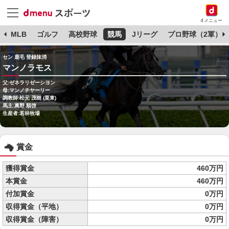
dメニュー
球
MLB
ゴルフ
高校野球
競馬
Jリーグ
プロ野球（2軍）
セン 鹿毛 登録抹消
マンノラモス
父:ゼネラリゼーシヨン
母:マンノチヤーリー
調教師:松元 茂樹 (栗東)
馬主:萬野 順啓
生産者:若林牧場
賞金
獲得賞金
460万円
本賞金
460万円
付加賞金
0万円
収得賞金（平地）
0万円
収得賞金（障害）
0万円