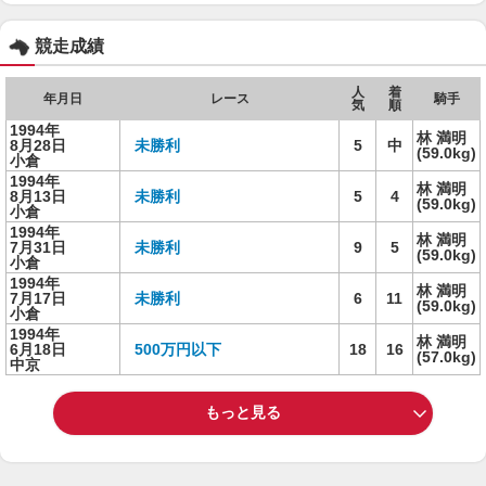
競走成績
人
着
年月日
レース
騎手
気
順
1994年
林 満明
8月28日
未勝利
5
中
(59.0kg)
小倉
1994年
林 満明
8月13日
未勝利
5
4
(59.0kg)
小倉
1994年
林 満明
7月31日
未勝利
9
5
(59.0kg)
小倉
1994年
林 満明
7月17日
未勝利
6
11
(59.0kg)
小倉
1994年
林 満明
6月18日
500万円以下
18
16
(57.0kg)
中京
もっと見る