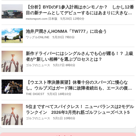
【分析】BYDのF1参入計画はホンモノか？ しかし12番
目の新チームとしてデビューするにはあまりに大きな障
壁が
motorsport.com 日本版 5月29日 12時0分
池井戸潤さんHONMA「TW777」に出会う
ワッグルONLINE 5月20日 7時0分
新作ドライバーにはシングルさんでも心が躍る！？ 上級
者が“新しい相棒”を選ぶプロセスとは？
ゴルフのニュース 5月17日 8時0分
【ウエスト準決勝展望】休養十分のスパーズに慢心な
し。ウルブズはガード陣に故障者続出も、エースの復帰
に期待＜DUNKSHOOT＞
THE DIGEST 5月3日 18時10分
5位まですべてスパイクレス！ ニューバランスは2モデル
ランクイン 2026年3月売れ筋ゴルフシューズベスト5
ゴルフのニュース 5月1日 10時0分