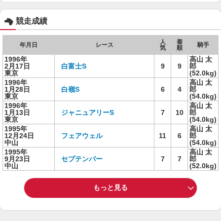
競走成績
人
着
年月日
レース
騎手
気
順
1996年
高山 太
2月17日
白富士S
9
9
郎
東京
(52.0kg)
1996年
高山 太
1月28日
白嶺S
6
4
郎
東京
(54.0kg)
1996年
高山 太
1月13日
ジャニュアリーS
7
10
郎
東京
(54.0kg)
1995年
高山 太
12月24日
フェアウェル
11
6
郎
中山
(54.0kg)
1995年
高山 太
9月23日
セプテンバー
7
7
郎
中山
(52.0kg)
もっと見る