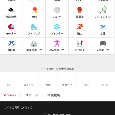
大相撲
Bリーグ
NBA
ラグビー
中央競馬
地方競馬
卓球
バレー
格闘技
バドミントン
モーター
フィギュア
ウィンター
陸上
水泳
自転車
学生スポーツ
Doスポーツ
ビジネス
eスポーツ
データ提供：日本中央競馬会
TOP
ニュース
天気
スポーツ
占い
すべて
スポーツ
中央競馬
サイトご利用にあたって
(C) NTT DOCOMO, INC.