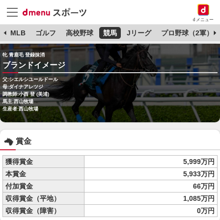
dメニュー
球
MLB
ゴルフ
高校野球
競馬
Jリーグ
プロ野球（2軍）
牝 青鹿毛 登録抹消
ブランドイメージ
父:シエルシユールドール
母:ダイナアレツジ
調教師:小西 登 (美浦)
馬主:西山牧場
生産者:西山牧場
賞金
獲得賞金
5,999万円
本賞金
5,933万円
付加賞金
66万円
収得賞金（平地）
1,085万円
収得賞金（障害）
0万円