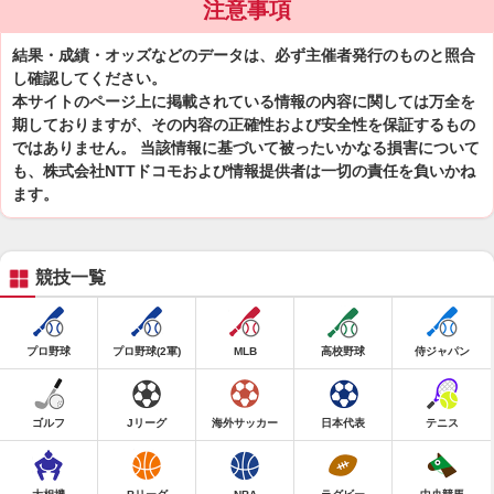
注意事項
結果・成績・オッズなどのデータは、必ず主催者発行のものと照合
し確認してください。
本サイトのページ上に掲載されている情報の内容に関しては万全を
期しておりますが、その内容の正確性および安全性を保証するもの
ではありません。 当該情報に基づいて被ったいかなる損害について
も、株式会社NTTドコモおよび情報提供者は一切の責任を負いかね
ます。
競技一覧
プロ野球
プロ野球(2軍)
MLB
高校野球
侍ジャパン
ゴルフ
Jリーグ
海外サッカー
日本代表
テニス