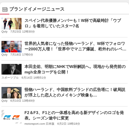
ブランドイメージニュース
スペイン代表優勝メンバーも！W杯で高級時計「ウブ
ロ」を着用していたスター7名
Qoly 7月23日 12時30分
世界的人気者になった怪物ハーランド、W杯でフォロワ
ー2000万人増！「世界中でマニア爆誕、桁外れのレベル
到達」
Qoly 7月18日 17時0分
本田圭佑、明朝にNHKでW杯解説へ。現地から発売前の
mgh全身コーデを公開！
スポーツブル 6月14日 16時51分
怪物ハーランド、中国飲料ブランドの広告塔に！破局説
が浮上した恋人とのメイキング映像も…
Qoly 6月10日 13時49分
F2＆F3、F1との一体感を高める新デザインのロゴを発
表。シーズン途中に変更
motorsport.com 日本版 6月2日 19時18分