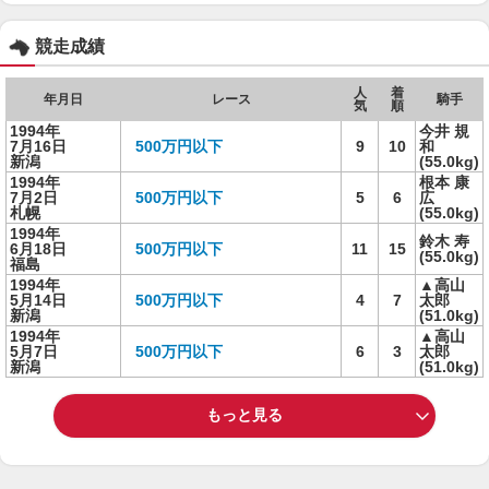
競走成績
人
着
年月日
レース
騎手
気
順
1994年
今井 規
7月16日
500万円以下
9
10
和
新潟
(55.0kg)
1994年
根本 康
7月2日
500万円以下
5
6
広
札幌
(55.0kg)
1994年
鈴木 寿
6月18日
500万円以下
11
15
(55.0kg)
福島
1994年
▲高山
5月14日
500万円以下
4
7
太郎
新潟
(51.0kg)
1994年
▲高山
5月7日
500万円以下
6
3
太郎
新潟
(51.0kg)
もっと見る