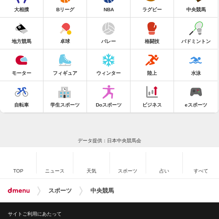
大相撲
Bリーグ
NBA
ラグビー
中央競馬
地方競馬
卓球
バレー
格闘技
バドミントン
モーター
フィギュア
ウィンター
陸上
水泳
自転車
学生スポーツ
Doスポーツ
ビジネス
eスポーツ
データ提供：日本中央競馬会
TOP
ニュース
天気
スポーツ
占い
すべて
スポーツ
中央競馬
サイトご利用にあたって