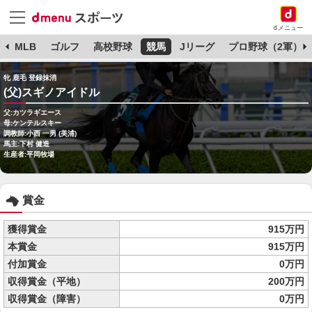
dメニュー
球
MLB
ゴルフ
高校野球
競馬
Jリーグ
プロ野球（2軍）
牝 鹿毛 登録抹消
(父)スギノアイドル
父:カツラギエース
母:ケンテルスキー
調教師:小西 一男 (美浦)
馬主:下村 健造
生産者:平岡牧場
賞金
獲得賞金
915万円
本賞金
915万円
付加賞金
0万円
収得賞金（平地）
200万円
収得賞金（障害）
0万円