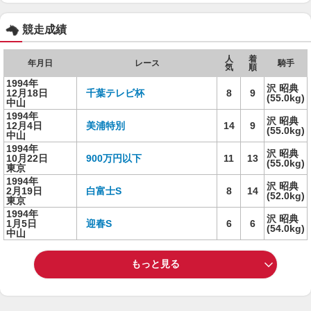
競走成績
人
着
年月日
レース
騎手
気
順
1994年
沢 昭典
12月18日
千葉テレビ杯
8
9
(55.0kg)
中山
1994年
沢 昭典
12月4日
美浦特別
14
9
(55.0kg)
中山
1994年
沢 昭典
10月22日
900万円以下
11
13
(55.0kg)
東京
1994年
沢 昭典
2月19日
白富士S
8
14
(52.0kg)
東京
1994年
沢 昭典
1月5日
迎春S
6
6
(54.0kg)
中山
もっと見る