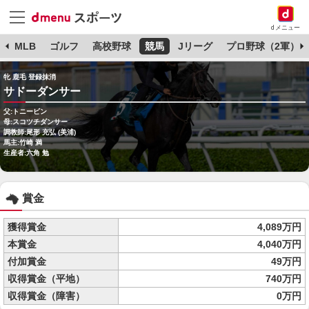
dメニュー
球
MLB
ゴルフ
高校野球
競馬
Jリーグ
プロ野球（2軍）
牝 鹿毛 登録抹消
サドーダンサー
父:トニービン
母:スコツチダンサー
調教師:尾形 充弘 (美浦)
馬主:竹崎 満
生産者:六角 勉
賞金
獲得賞金
4,089万円
本賞金
4,040万円
付加賞金
49万円
収得賞金（平地）
740万円
収得賞金（障害）
0万円