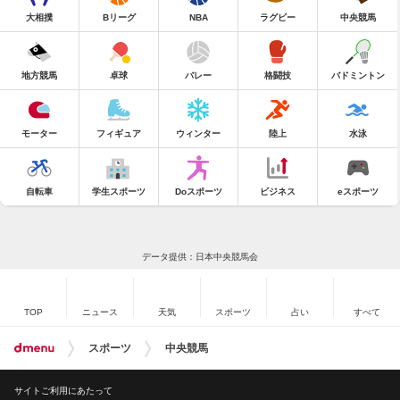
大相撲
Bリーグ
NBA
ラグビー
中央競馬
地方競馬
卓球
バレー
格闘技
バドミントン
モーター
フィギュア
ウィンター
陸上
水泳
自転車
学生スポーツ
Doスポーツ
ビジネス
eスポーツ
データ提供：日本中央競馬会
TOP
ニュース
天気
スポーツ
占い
すべて
スポーツ
中央競馬
サイトご利用にあたって